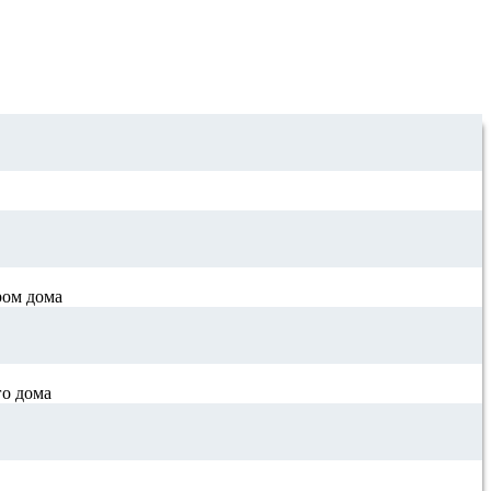
ром дома
го дома