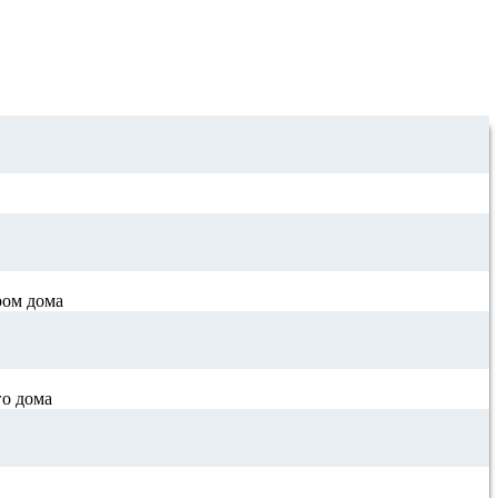
ром дома
го дома