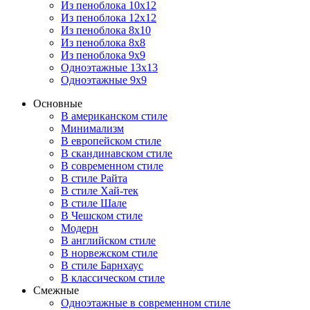
Из пеноблока 10х12
Из пеноблока 12х12
Из пеноблока 8х10
Из пеноблока 8х8
Из пеноблока 9х9
Одноэтажные 13х13
Одноэтажные 9х9
Основные
В американском стиле
Минимализм
В европейском стиле
В скандинавском стиле
В современном стиле
В стиле Райта
В стиле Хай-тек
В стиле Шале
В Чешском стиле
Модерн
В английском стиле
В норвежском стиле
В стиле Барнхаус
В классическом стиле
Смежные
Одноэтажные в современном стиле