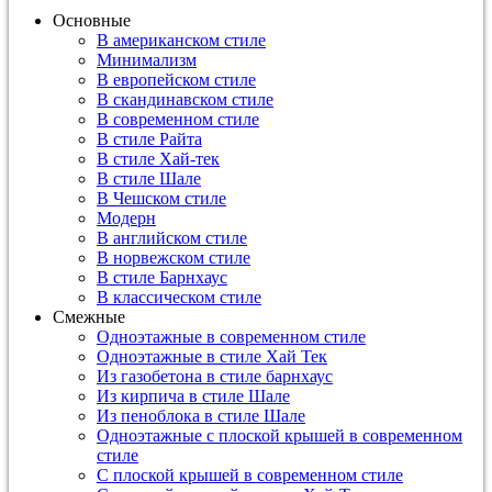
Основные
В американском стиле
Минимализм
В европейском стиле
В скандинавском стиле
В современном стиле
В стиле Райта
В стиле Хай-тек
В стиле Шале
В Чешском стиле
Модерн
В английском стиле
В норвежском стиле
В стиле Барнхаус
В классическом стиле
Смежные
Одноэтажные в современном стиле
Одноэтажные в стиле Хай Тек
Из газобетона в стиле барнхаус
Из кирпича в стиле Шале
Из пеноблока в стиле Шале
Одноэтажные с плоской крышей в современном
стиле
С плоской крышей в современном стиле