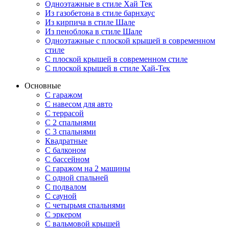
Одноэтажные в стиле Хай Тек
Из газобетона в стиле барнхаус
Из кирпича в стиле Шале
Из пеноблока в стиле Шале
Одноэтажные с плоской крышей в современном
стиле
С плоской крышей в современном стиле
С плоской крышей в стиле Хай-Тек
Основные
С гаражом
С навесом для авто
С террасой
С 2 спальнями
С 3 спальнями
Квадратные
С балконом
С бассейном
С гаражом на 2 машины
С одной спальней
С подвалом
С сауной
С четырьмя спальнями
С эркером
С вальмовой крышей