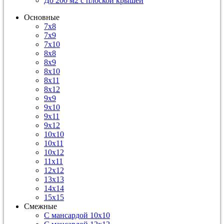
До 200 м2 с плоской крышей
Основные
7х8
7х9
7х10
8х8
8х9
8х10
8х11
8х12
9х9
9х10
9х11
9х12
10х10
10х11
10х12
11х11
12х12
13х13
14х14
15х15
Смежные
С мансардой 10х10