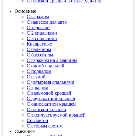
С плоской крышей в стиле Хай-Тек
Основные
С гаражом
С навесом для авто
С террасой
С 2 спальнями
С 3 спальнями
Квадратные
С балконом
С бассейном
С гаражом на 2 машины
С одной спальней
С подвалом
С сауной
С четырьмя спальнями
С эркером
С вальмовой крышей
С двухскатной крышей
С односкатной крышей
С плоской крышей
С эксплуатируемой крышей
Со сметой
С вторым светом
Смежные