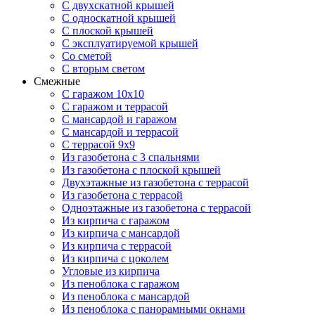
С двухскатной крышей
С односкатной крышей
С плоской крышей
С эксплуатируемой крышей
Со сметой
С вторым светом
Смежные
С гаражом 10х10
С гаражом и террасой
С мансардой и гаражом
С мансардой и террасой
С террасой 9х9
Из газобетона с 3 спальнями
Из газобетона с плоской крышей
Двухэтажные из газобетона с террасой
Из газобетона с террасой
Одноэтажные из газобетона с террасой
Из кирпича с гаражом
Из кирпича с мансардой
Из кирпича с террасой
Из кирпича с цоколем
Угловые из кирпича
Из пеноблока с гаражом
Из пеноблока с мансардой
Из пеноблока с панорамными окнами