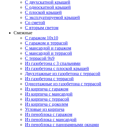
С двухскатной крышей
С односкатной крышей
С плоской крышей
С эксплуатируемой крышей
Со сметой
С вторым светом
Смежные
С гаражом 10х10
С гаражом и террасой
С мансардой и гаражом
С мансардой и террасой
С террасой 9х9
Из газобетона с 3 спальнями
Из газобетона с плоской крышей
Двухэтажные из газобетона с террасой
Из газобетона с террасой
Одноэтажные из газобетона с террасой
Из кирпича с гаражом
Из кирпича с мансардой
Из кирпича с террасой
Из кирпича с цоколем
Угловые из кирпича
Из пеноблока с гаражом
Из пеноблока с мансардой
Из пеноблока с панорамными окнами