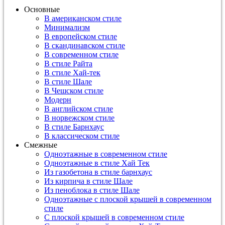
Основные
В американском стиле
Минимализм
В европейском стиле
В скандинавском стиле
В современном стиле
В стиле Райта
В стиле Хай-тек
В стиле Шале
В Чешском стиле
Модерн
В английском стиле
В норвежском стиле
В стиле Барнхаус
В классическом стиле
Смежные
Одноэтажные в современном стиле
Одноэтажные в стиле Хай Тек
Из газобетона в стиле барнхаус
Из кирпича в стиле Шале
Из пеноблока в стиле Шале
Одноэтажные с плоской крышей в современном
стиле
С плоской крышей в современном стиле