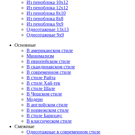
Из пеноблока 10х12
Из пеноблока 12х12
Из пеноблока 8х10
Из пеноблока 8х8
Из пеноблока 9х9
Одноэтажные 13х13
Одноэтажные 9х9
Основные
В американском стиле
Минимализм
В европейском стиле
В скандинавском стиле
В современном стиле
В стиле Райта
В стиле Хай-тек
В стиле Шале
В Чешском стиле
Модерн
В английском стиле
В норвежском стиле
В стиле Барнхаус
В классическом стиле
Смежные
Одноэтажные в современном стиле