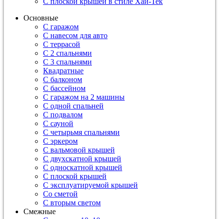
С плоской крышей в стиле Хай-Тек
Основные
С гаражом
С навесом для авто
С террасой
С 2 спальнями
С 3 спальнями
Квадратные
С балконом
С бассейном
С гаражом на 2 машины
С одной спальней
С подвалом
С сауной
С четырьмя спальнями
С эркером
С вальмовой крышей
С двухскатной крышей
С односкатной крышей
С плоской крышей
С эксплуатируемой крышей
Со сметой
С вторым светом
Смежные