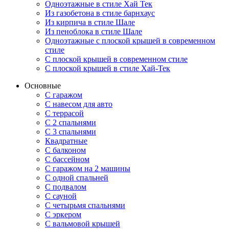
Одноэтажные в стиле Хай Тек
Из газобетона в стиле барнхаус
Из кирпича в стиле Шале
Из пеноблока в стиле Шале
Одноэтажные с плоской крышей в современном
стиле
С плоской крышей в современном стиле
С плоской крышей в стиле Хай-Тек
Основные
С гаражом
С навесом для авто
С террасой
С 2 спальнями
С 3 спальнями
Квадратные
С балконом
С бассейном
С гаражом на 2 машины
С одной спальней
С подвалом
С сауной
С четырьмя спальнями
С эркером
С вальмовой крышей