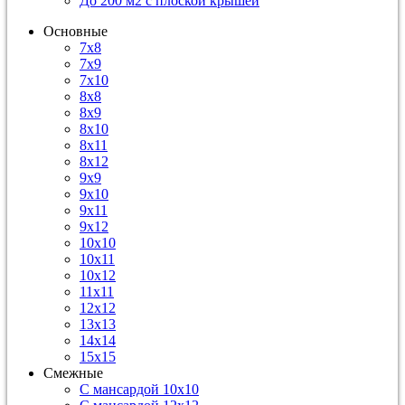
До 200 м2 с плоской крышей
Основные
7х8
7х9
7х10
8х8
8х9
8х10
8х11
8х12
9х9
9х10
9х11
9х12
10х10
10х11
10х12
11х11
12х12
13х13
14х14
15х15
Смежные
С мансардой 10х10