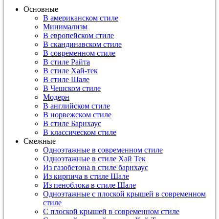
Основные
В американском стиле
Минимализм
В европейском стиле
В скандинавском стиле
В современном стиле
В стиле Райта
В стиле Хай-тек
В стиле Шале
В Чешском стиле
Модерн
В английском стиле
В норвежском стиле
В стиле Барнхаус
В классическом стиле
Смежные
Одноэтажные в современном стиле
Одноэтажные в стиле Хай Тек
Из газобетона в стиле барнхаус
Из кирпича в стиле Шале
Из пеноблока в стиле Шале
Одноэтажные с плоской крышей в современном
стиле
С плоской крышей в современном стиле