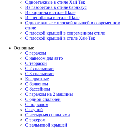
Одноэтажные в стиле Хай Тек
Из газобетона в стиле барнхаус
Из кирпича в стиле Шале
Из пеноблока в стиле Шале
Одноэтажные с плоской крышей в современном
стиле
С плоской крышей в современном стиле
С плоской крышей в стиле Хай-Тек
Основные
С гаражом
С навесом для авто
С террасой
С 2 спальнями
С 3 спальнями
Квадратные
С балконом
С бассейном
С гаражом на 2 машины
С одной спальней
С подвалом
С сауной
С четырьмя спальнями
С эркером
С вальмовой крышей