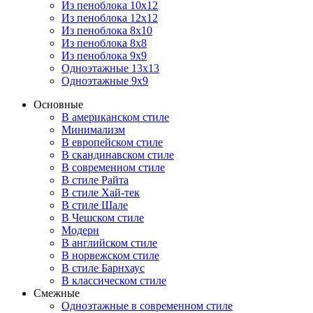
Из пеноблока 10х12
Из пеноблока 12х12
Из пеноблока 8х10
Из пеноблока 8х8
Из пеноблока 9х9
Одноэтажные 13х13
Одноэтажные 9х9
Основные
В американском стиле
Минимализм
В европейском стиле
В скандинавском стиле
В современном стиле
В стиле Райта
В стиле Хай-тек
В стиле Шале
В Чешском стиле
Модерн
В английском стиле
В норвежском стиле
В стиле Барнхаус
В классическом стиле
Смежные
Одноэтажные в современном стиле