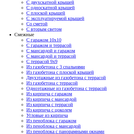
С двухскатной крышей
С односкатной крышей
С плоской крышей
С эксплуатируемой крышей
Со сметой
С вторым светом
Смежные
С гаражом 10х10
С гаражом и террасой
С мансардой и гаражом
С мансардой и террасой
С террасой 9х9
Из газобетона с 3 спальнями
Из газобетона с плоской крышей
Двухэтажные из газобетона с террасой
Из газобетона с террасой
Одноэтажные из газобетона с террасой
Из кирпича с гаражом
Из кирпича с мансардой
Из кирпича с террасой
Из кирпича с цоколем
Угловые из кирпича
Из пеноблока с гаражом
Из пеноблока с мансардой
Из пеноблока с панорамными окнами