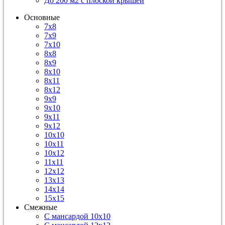
До 200 м2 с плоской крышей
Основные
7х8
7х9
7х10
8х8
8х9
8х10
8х11
8х12
9х9
9х10
9х11
9х12
10х10
10х11
10х12
11х11
12х12
13х13
14х14
15х15
Смежные
С мансардой 10х10