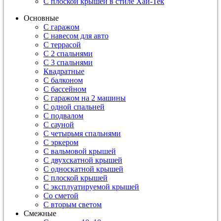
С плоской крышей в стиле Хай-Тек
Основные
С гаражом
С навесом для авто
С террасой
С 2 спальнями
С 3 спальнями
Квадратные
С балконом
С бассейном
С гаражом на 2 машины
С одной спальней
С подвалом
С сауной
С четырьмя спальнями
С эркером
С вальмовой крышей
С двухскатной крышей
С односкатной крышей
С плоской крышей
С эксплуатируемой крышей
Со сметой
С вторым светом
Смежные