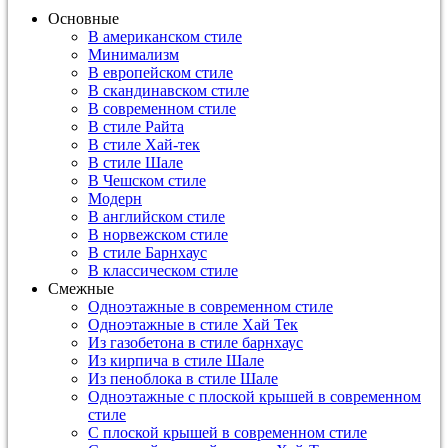
Основные
В американском стиле
Минимализм
В европейском стиле
В скандинавском стиле
В современном стиле
В стиле Райта
В стиле Хай-тек
В стиле Шале
В Чешском стиле
Модерн
В английском стиле
В норвежском стиле
В стиле Барнхаус
В классическом стиле
Смежные
Одноэтажные в современном стиле
Одноэтажные в стиле Хай Тек
Из газобетона в стиле барнхаус
Из кирпича в стиле Шале
Из пеноблока в стиле Шале
Одноэтажные с плоской крышей в современном
стиле
С плоской крышей в современном стиле