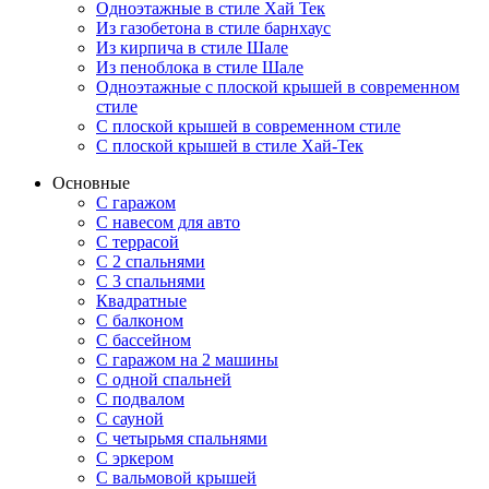
Одноэтажные в стиле Хай Тек
Из газобетона в стиле барнхаус
Из кирпича в стиле Шале
Из пеноблока в стиле Шале
Одноэтажные с плоской крышей в современном
стиле
С плоской крышей в современном стиле
С плоской крышей в стиле Хай-Тек
Основные
С гаражом
С навесом для авто
С террасой
С 2 спальнями
С 3 спальнями
Квадратные
С балконом
С бассейном
С гаражом на 2 машины
С одной спальней
С подвалом
С сауной
С четырьмя спальнями
С эркером
С вальмовой крышей