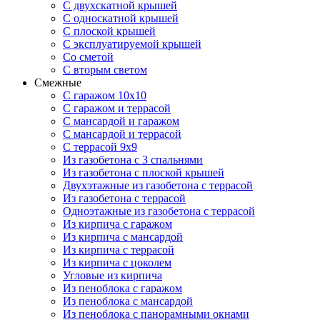
С двухскатной крышей
С односкатной крышей
С плоской крышей
С эксплуатируемой крышей
Со сметой
С вторым светом
Смежные
С гаражом 10х10
С гаражом и террасой
С мансардой и гаражом
С мансардой и террасой
С террасой 9х9
Из газобетона с 3 спальнями
Из газобетона с плоской крышей
Двухэтажные из газобетона с террасой
Из газобетона с террасой
Одноэтажные из газобетона с террасой
Из кирпича с гаражом
Из кирпича с мансардой
Из кирпича с террасой
Из кирпича с цоколем
Угловые из кирпича
Из пеноблока с гаражом
Из пеноблока с мансардой
Из пеноблока с панорамными окнами