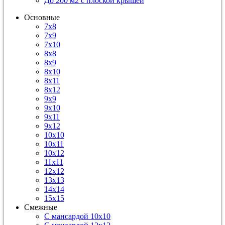
До 200 м2 с плоской крышей
Основные
7х8
7х9
7х10
8х8
8х9
8х10
8х11
8х12
9х9
9х10
9х11
9х12
10х10
10х11
10х12
11х11
12х12
13х13
14х14
15х15
Смежные
С мансардой 10х10