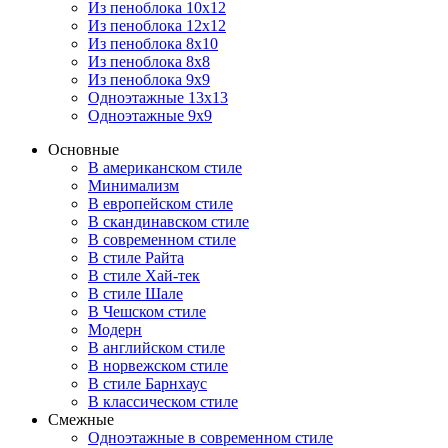
Из пеноблока 10х12
Из пеноблока 12х12
Из пеноблока 8х10
Из пеноблока 8х8
Из пеноблока 9х9
Одноэтажные 13х13
Одноэтажные 9х9
Основные
В американском стиле
Минимализм
В европейском стиле
В скандинавском стиле
В современном стиле
В стиле Райта
В стиле Хай-тек
В стиле Шале
В Чешском стиле
Модерн
В английском стиле
В норвежском стиле
В стиле Барнхаус
В классическом стиле
Смежные
Одноэтажные в современном стиле