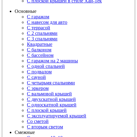
С плоской крышей в стиле Хай-Тек
Основные
С гаражом
С навесом для авто
С террасой
С 2 спальнями
С 3 спальнями
Квадратные
С балконом
С бассейном
С гаражом на 2 машины
С одной спальней
С подвалом
С сауной
С четырьмя спальнями
С эркером
С вальмовой крышей
С двухскатной крышей
С односкатной крышей
С плоской крышей
С эксплуатируемой крышей
Со сметой
С вторым светом
Смежные