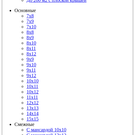
До 200 м2 с плоской крышей
Основные
7х8
7х9
7х10
8х8
8х9
8х10
8х11
8х12
9х9
9х10
9х11
9х12
10х10
10х11
10х12
11х11
12х12
13х13
14х14
15х15
Смежные
С мансардой 10х10