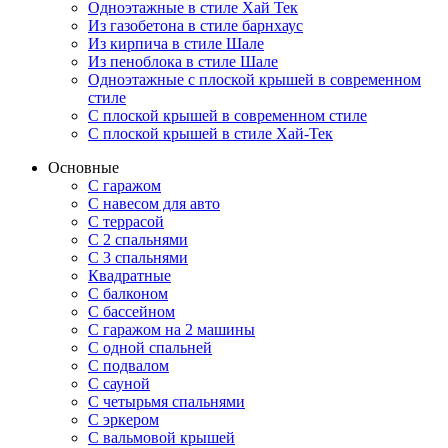
Одноэтажные в стиле Хай Тек
Из газобетона в стиле барнхаус
Из кирпича в стиле Шале
Из пеноблока в стиле Шале
Одноэтажные с плоской крышей в современном
стиле
С плоской крышей в современном стиле
С плоской крышей в стиле Хай-Тек
Основные
С гаражом
С навесом для авто
С террасой
С 2 спальнями
С 3 спальнями
Квадратные
С балконом
С бассейном
С гаражом на 2 машины
С одной спальней
С подвалом
С сауной
С четырьмя спальнями
С эркером
С вальмовой крышей