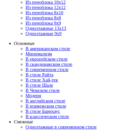
Из пеноблока 10х12
Из пеноблока 12х12
Из пеноблока 8х10
Из пеноблока 8х8
Из пеноблока 9х9
Одноэтажные 13х13
Одноэтажные 9х9
Основные
В американском стиле
Минимализм
В европейском стиле
В скандинавском стиле
В современном стиле
В стиле Райта
В стиле Хай-тек
В стиле Шале
В Чешском стиле
Модерн
В английском стиле
В норвежском стиле
В стиле Барнхаус
В классическом стиле
Смежные
Одноэтажные в современном стиле