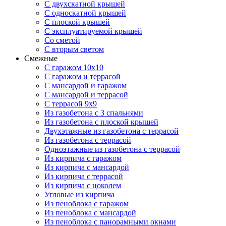
С двухскатной крышей
С односкатной крышей
С плоской крышей
С эксплуатируемой крышей
Со сметой
С вторым светом
Смежные
С гаражом 10х10
С гаражом и террасой
С мансардой и гаражом
С мансардой и террасой
С террасой 9х9
Из газобетона с 3 спальнями
Из газобетона с плоской крышей
Двухэтажные из газобетона с террасой
Из газобетона с террасой
Одноэтажные из газобетона с террасой
Из кирпича с гаражом
Из кирпича с мансардой
Из кирпича с террасой
Из кирпича с цоколем
Угловые из кирпича
Из пеноблока с гаражом
Из пеноблока с мансардой
Из пеноблока с панорамными окнами