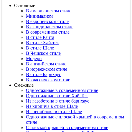
Основные
В американском стиле
Минимализм
В европейском стиле
В скандинавском стиле
В современном стиле
В стиле Райта
В стиле Хай-тек
В стиле Шале
В Чешском стиле
Модерн
В английском стиле
В норвежском стиле
В стиле Барнхаус
В классическом стиле
Смежные
Одноэтажные в современном стиле
Одноэтажные в стиле Хай Тек
Из газобетона в стиле барнхаус
Из кирпича в стиле Шале
Из пеноблока в стиле Шале
Одноэтажные с плоской крышей в современном
стиле
С плоской крышей в современном стиле