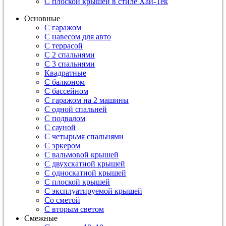
С плоской крышей в стиле Хай-Тек
Основные
С гаражом
С навесом для авто
С террасой
С 2 спальнями
С 3 спальнями
Квадратные
С балконом
С бассейном
С гаражом на 2 машины
С одной спальней
С подвалом
С сауной
С четырьмя спальнями
С эркером
С вальмовой крышей
С двухскатной крышей
С односкатной крышей
С плоской крышей
С эксплуатируемой крышей
Со сметой
С вторым светом
Смежные