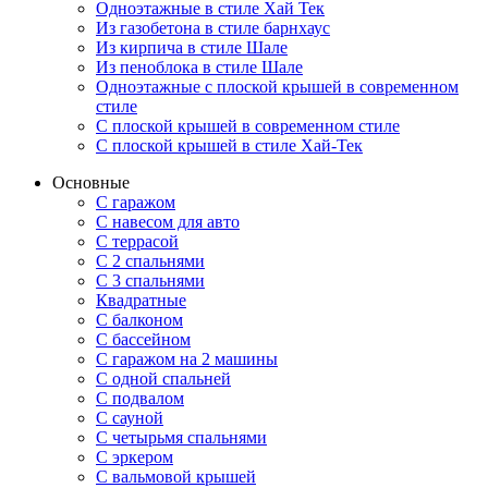
Одноэтажные в стиле Хай Тек
Из газобетона в стиле барнхаус
Из кирпича в стиле Шале
Из пеноблока в стиле Шале
Одноэтажные с плоской крышей в современном
стиле
С плоской крышей в современном стиле
С плоской крышей в стиле Хай-Тек
Основные
С гаражом
С навесом для авто
С террасой
С 2 спальнями
С 3 спальнями
Квадратные
С балконом
С бассейном
С гаражом на 2 машины
С одной спальней
С подвалом
С сауной
С четырьмя спальнями
С эркером
С вальмовой крышей