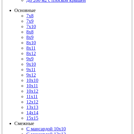
До 200 м2 с плоской крышей
Основные
7х8
7х9
7х10
8х8
8х9
8х10
8х11
8х12
9х9
9х10
9х11
9х12
10х10
10х11
10х12
11х11
12х12
13х13
14х14
15х15
Смежные
С мансардой 10х10