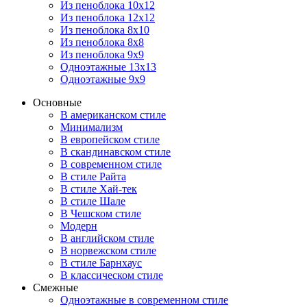
Из пеноблока 10х12
Из пеноблока 12х12
Из пеноблока 8х10
Из пеноблока 8х8
Из пеноблока 9х9
Одноэтажные 13х13
Одноэтажные 9х9
Основные
В американском стиле
Минимализм
В европейском стиле
В скандинавском стиле
В современном стиле
В стиле Райта
В стиле Хай-тек
В стиле Шале
В Чешском стиле
Модерн
В английском стиле
В норвежском стиле
В стиле Барнхаус
В классическом стиле
Смежные
Одноэтажные в современном стиле