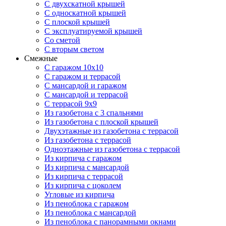
С двухскатной крышей
С односкатной крышей
С плоской крышей
С эксплуатируемой крышей
Со сметой
С вторым светом
Смежные
С гаражом 10х10
С гаражом и террасой
С мансардой и гаражом
С мансардой и террасой
С террасой 9х9
Из газобетона с 3 спальнями
Из газобетона с плоской крышей
Двухэтажные из газобетона с террасой
Из газобетона с террасой
Одноэтажные из газобетона с террасой
Из кирпича с гаражом
Из кирпича с мансардой
Из кирпича с террасой
Из кирпича с цоколем
Угловые из кирпича
Из пеноблока с гаражом
Из пеноблока с мансардой
Из пеноблока с панорамными окнами