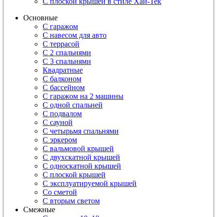
С плоской крышей в стиле Хай-Тек
Основные
С гаражом
С навесом для авто
С террасой
С 2 спальнями
С 3 спальнями
Квадратные
С балконом
С бассейном
С гаражом на 2 машины
С одной спальней
С подвалом
С сауной
С четырьмя спальнями
С эркером
С вальмовой крышей
С двухскатной крышей
С односкатной крышей
С плоской крышей
С эксплуатируемой крышей
Со сметой
С вторым светом
Смежные