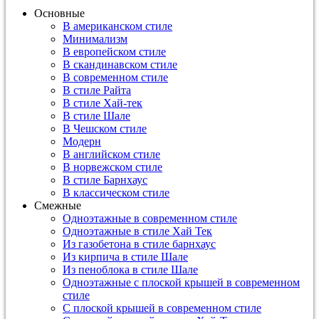
Основные
В американском стиле
Минимализм
В европейском стиле
В скандинавском стиле
В современном стиле
В стиле Райта
В стиле Хай-тек
В стиле Шале
В Чешском стиле
Модерн
В английском стиле
В норвежском стиле
В стиле Барнхаус
В классическом стиле
Смежные
Одноэтажные в современном стиле
Одноэтажные в стиле Хай Тек
Из газобетона в стиле барнхаус
Из кирпича в стиле Шале
Из пеноблока в стиле Шале
Одноэтажные с плоской крышей в современном
стиле
С плоской крышей в современном стиле