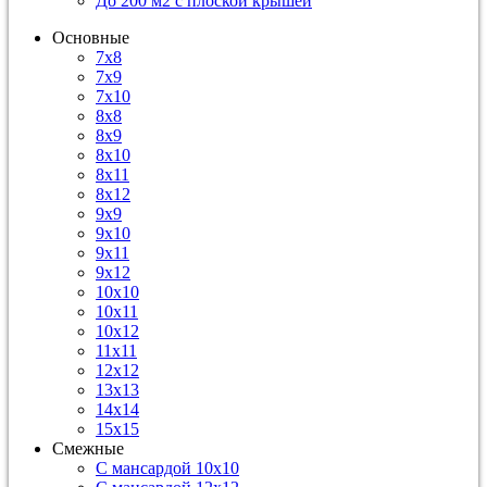
До 200 м2 с плоской крышей
Основные
7х8
7х9
7х10
8х8
8х9
8х10
8х11
8х12
9х9
9х10
9х11
9х12
10х10
10х11
10х12
11х11
12х12
13х13
14х14
15х15
Смежные
С мансардой 10х10