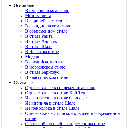
Основные
В американском стиле
Минимализм
В европейском стиле
В скандинавском стиле
В современном стиле
В стиле Райта
В стиле Хай-тек
В стиле Шале
В Чешском стиле
Модерн
В английском стиле
В норвежском стиле
В стиле Барнхаус
В классическом стиле
Смежные
Одноэтажные в современном стиле
Одноэтажные в стиле Хай Тек
Из газобетона в стиле барнхаус
Из кирпича в стиле Шале
Из пеноблока в стиле Шале
Одноэтажные с плоской крышей в современном
стиле
С плоской крышей в современном стиле