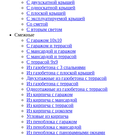
С двухскатной крышей
С односкатной крышей
С плоской крышей
С эксплуатируемой крышей
Со сметой
С вторым светом
Смежные
С гаражом 10х10
С гаражом и террасой
С мансардой и гаражом
С мансардой и террасой
С террасой 9х9
Из газобетона с 3 спальнями
Из газобетона с плоской крышей
Двухэтажные из газобетона с террасой
Из газобетона с террасой
Одноэтажные из газобетона с террасой
Из кирпича с гаражом
Из кирпича с мансардой
Из кирпича с террасой
Из кирпича с цоколем
Угловые из кирпича
Из пеноблока с гаражом
Из пеноблока с мансардой
Из пеноблока с панорамными окнами