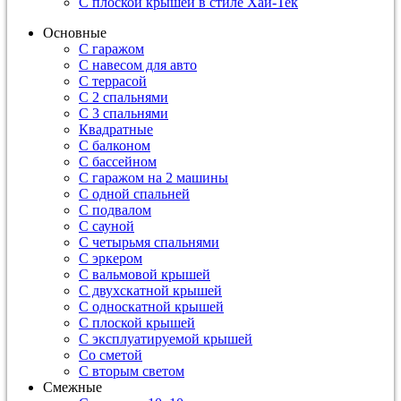
С плоской крышей в стиле Хай-Тек
Основные
С гаражом
С навесом для авто
С террасой
С 2 спальнями
С 3 спальнями
Квадратные
С балконом
С бассейном
С гаражом на 2 машины
С одной спальней
С подвалом
С сауной
С четырьмя спальнями
С эркером
С вальмовой крышей
С двухскатной крышей
С односкатной крышей
С плоской крышей
С эксплуатируемой крышей
Со сметой
С вторым светом
Смежные