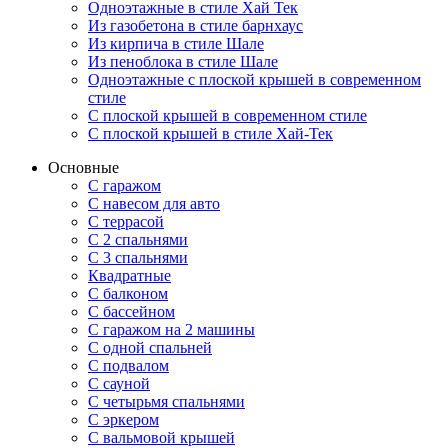
Одноэтажные в стиле Хай Тек
Из газобетона в стиле барнхаус
Из кирпича в стиле Шале
Из пеноблока в стиле Шале
Одноэтажные с плоской крышей в современном
стиле
С плоской крышей в современном стиле
С плоской крышей в стиле Хай-Тек
Основные
С гаражом
С навесом для авто
С террасой
С 2 спальнями
С 3 спальнями
Квадратные
С балконом
С бассейном
С гаражом на 2 машины
С одной спальней
С подвалом
С сауной
С четырьмя спальнями
С эркером
С вальмовой крышей