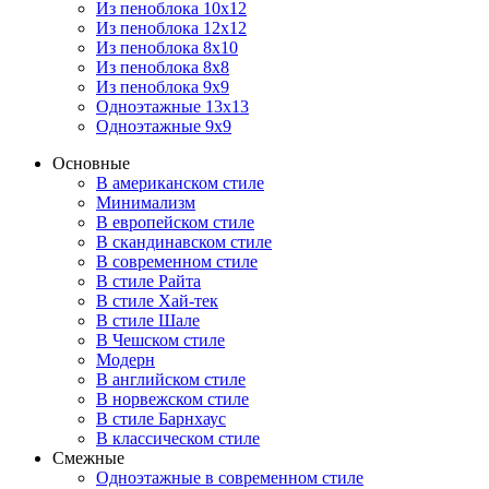
Из пеноблока 10х12
Из пеноблока 12х12
Из пеноблока 8х10
Из пеноблока 8х8
Из пеноблока 9х9
Одноэтажные 13х13
Одноэтажные 9х9
Основные
В американском стиле
Минимализм
В европейском стиле
В скандинавском стиле
В современном стиле
В стиле Райта
В стиле Хай-тек
В стиле Шале
В Чешском стиле
Модерн
В английском стиле
В норвежском стиле
В стиле Барнхаус
В классическом стиле
Смежные
Одноэтажные в современном стиле