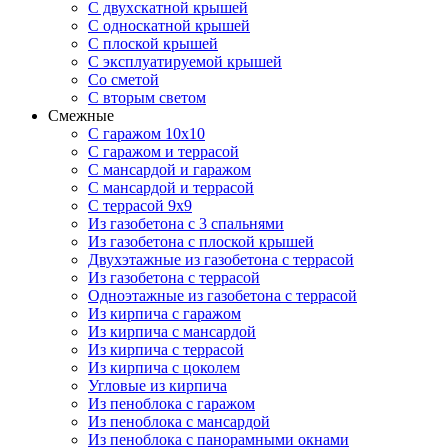
С двухскатной крышей
С односкатной крышей
С плоской крышей
С эксплуатируемой крышей
Со сметой
С вторым светом
Смежные
С гаражом 10х10
С гаражом и террасой
С мансардой и гаражом
С мансардой и террасой
С террасой 9х9
Из газобетона с 3 спальнями
Из газобетона с плоской крышей
Двухэтажные из газобетона с террасой
Из газобетона с террасой
Одноэтажные из газобетона с террасой
Из кирпича с гаражом
Из кирпича с мансардой
Из кирпича с террасой
Из кирпича с цоколем
Угловые из кирпича
Из пеноблока с гаражом
Из пеноблока с мансардой
Из пеноблока с панорамными окнами