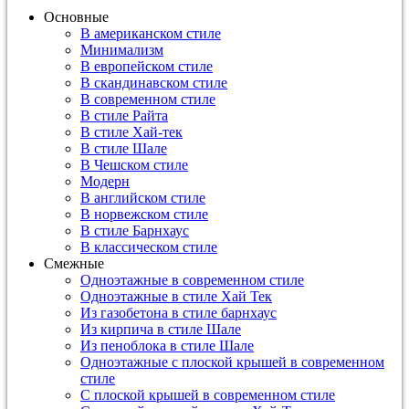
Основные
В американском стиле
Минимализм
В европейском стиле
В скандинавском стиле
В современном стиле
В стиле Райта
В стиле Хай-тек
В стиле Шале
В Чешском стиле
Модерн
В английском стиле
В норвежском стиле
В стиле Барнхаус
В классическом стиле
Смежные
Одноэтажные в современном стиле
Одноэтажные в стиле Хай Тек
Из газобетона в стиле барнхаус
Из кирпича в стиле Шале
Из пеноблока в стиле Шале
Одноэтажные с плоской крышей в современном
стиле
С плоской крышей в современном стиле