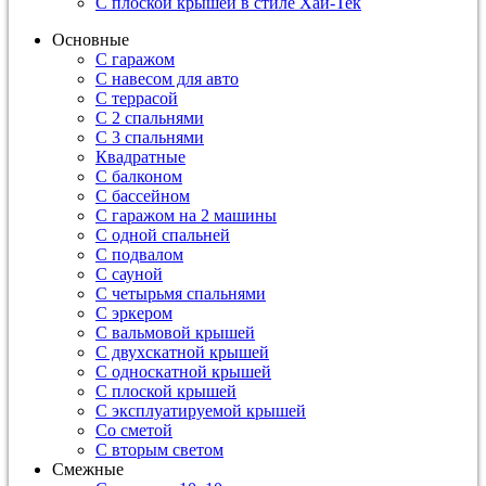
С плоской крышей в стиле Хай-Тек
Основные
С гаражом
С навесом для авто
С террасой
С 2 спальнями
С 3 спальнями
Квадратные
С балконом
С бассейном
С гаражом на 2 машины
С одной спальней
С подвалом
С сауной
С четырьмя спальнями
С эркером
С вальмовой крышей
С двухскатной крышей
С односкатной крышей
С плоской крышей
С эксплуатируемой крышей
Со сметой
С вторым светом
Смежные