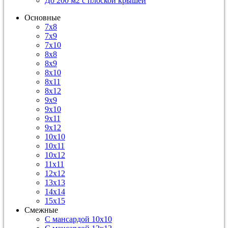
До 200 м2 с плоской крышей
Основные
7х8
7х9
7х10
8х8
8х9
8х10
8х11
8х12
9х9
9х10
9х11
9х12
10х10
10х11
10х12
11х11
12х12
13х13
14х14
15х15
Смежные
С мансардой 10х10