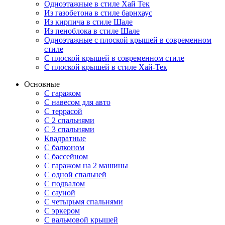
Одноэтажные в стиле Хай Тек
Из газобетона в стиле барнхаус
Из кирпича в стиле Шале
Из пеноблока в стиле Шале
Одноэтажные с плоской крышей в современном
стиле
С плоской крышей в современном стиле
С плоской крышей в стиле Хай-Тек
Основные
С гаражом
С навесом для авто
С террасой
С 2 спальнями
С 3 спальнями
Квадратные
С балконом
С бассейном
С гаражом на 2 машины
С одной спальней
С подвалом
С сауной
С четырьмя спальнями
С эркером
С вальмовой крышей