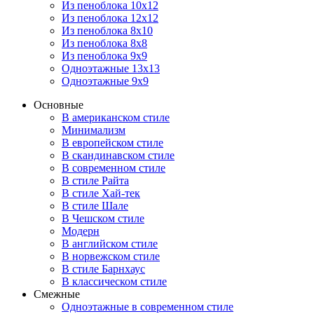
Из пеноблока 10х12
Из пеноблока 12х12
Из пеноблока 8х10
Из пеноблока 8х8
Из пеноблока 9х9
Одноэтажные 13х13
Одноэтажные 9х9
Основные
В американском стиле
Минимализм
В европейском стиле
В скандинавском стиле
В современном стиле
В стиле Райта
В стиле Хай-тек
В стиле Шале
В Чешском стиле
Модерн
В английском стиле
В норвежском стиле
В стиле Барнхаус
В классическом стиле
Смежные
Одноэтажные в современном стиле