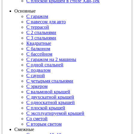
С плоской крышей в стиле Хай-Тек
Основные
С гаражом
С навесом для авто
С террасой
С 2 спальнями
С 3 спальнями
Квадратные
С балконом
С бассейном
С гаражом на 2 машины
С одной спальней
С подвалом
С сауной
С четырьмя спальнями
С эркером
С вальмовой крышей
С двухскатной крышей
С односкатной крышей
С плоской крышей
С эксплуатируемой крышей
Со сметой
С вторым светом
Смежные