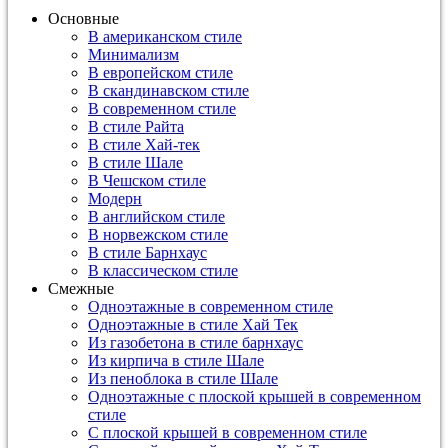
Основные
В американском стиле
Минимализм
В европейском стиле
В скандинавском стиле
В современном стиле
В стиле Райта
В стиле Хай-тек
В стиле Шале
В Чешском стиле
Модерн
В английском стиле
В норвежском стиле
В стиле Барнхаус
В классическом стиле
Смежные
Одноэтажные в современном стиле
Одноэтажные в стиле Хай Тек
Из газобетона в стиле барнхаус
Из кирпича в стиле Шале
Из пеноблока в стиле Шале
Одноэтажные с плоской крышей в современном
стиле
С плоской крышей в современном стиле