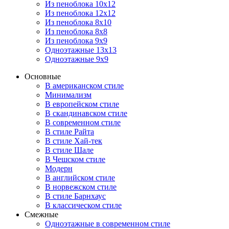
Из пеноблока 10х12
Из пеноблока 12х12
Из пеноблока 8х10
Из пеноблока 8х8
Из пеноблока 9х9
Одноэтажные 13х13
Одноэтажные 9х9
Основные
В американском стиле
Минимализм
В европейском стиле
В скандинавском стиле
В современном стиле
В стиле Райта
В стиле Хай-тек
В стиле Шале
В Чешском стиле
Модерн
В английском стиле
В норвежском стиле
В стиле Барнхаус
В классическом стиле
Смежные
Одноэтажные в современном стиле