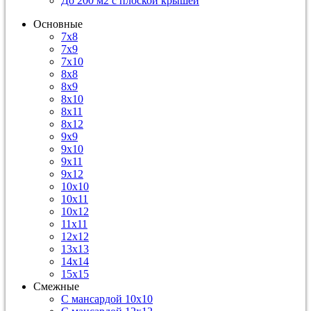
До 200 м2 с плоской крышей
Основные
7х8
7х9
7х10
8х8
8х9
8х10
8х11
8х12
9х9
9х10
9х11
9х12
10х10
10х11
10х12
11х11
12х12
13х13
14х14
15х15
Смежные
С мансардой 10х10