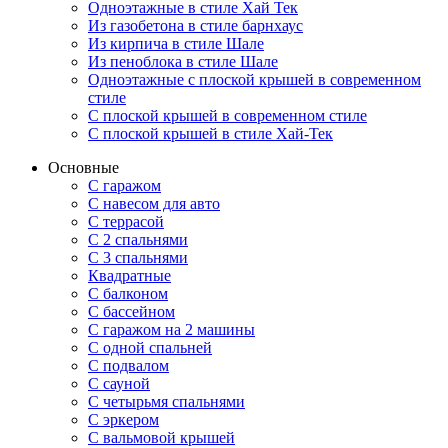
Одноэтажные в стиле Хай Тек
Из газобетона в стиле барнхаус
Из кирпича в стиле Шале
Из пеноблока в стиле Шале
Одноэтажные с плоской крышей в современном
стиле
С плоской крышей в современном стиле
С плоской крышей в стиле Хай-Тек
Основные
С гаражом
С навесом для авто
С террасой
С 2 спальнями
С 3 спальнями
Квадратные
С балконом
С бассейном
С гаражом на 2 машины
С одной спальней
С подвалом
С сауной
С четырьмя спальнями
С эркером
С вальмовой крышей