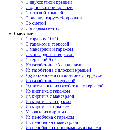
С двухскатной крышей
С односкатной крышей
С плоской крышей
С эксплуатируемой крышей
Со сметой
С вторым светом
Смежные
С гаражом 10х10
С гаражом и террасой
С мансардой и гаражом
С мансардой и террасой
С террасой 9х9
Из газобетона с 3 спальнями
Из газобетона с плоской крышей
Двухэтажные из газобетона с террасой
Из газобетона с террасой
Одноэтажные из газобетона с террасой
Из кирпича с гаражом
Из кирпича с мансардой
Из кирпича с террасой
Из кирпича с цоколем
Угловые из кирпича
Из пеноблока с гаражом
Из пеноблока с мансардой
Из пеноблока с панорамными окнами