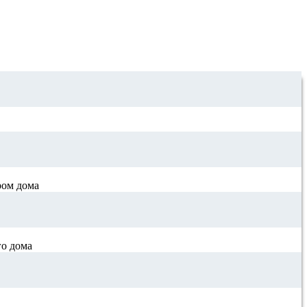
ром дома
го дома