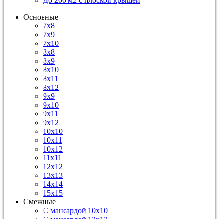
До 200 м2 с плоской крышей
Основные
7х8
7х9
7х10
8х8
8х9
8х10
8х11
8х12
9х9
9х10
9х11
9х12
10х10
10х11
10х12
11х11
12х12
13х13
14х14
15х15
Смежные
С мансардой 10х10