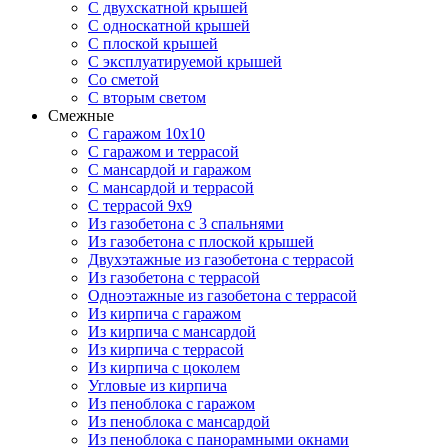
С двухскатной крышей
С односкатной крышей
С плоской крышей
С эксплуатируемой крышей
Со сметой
С вторым светом
Смежные
С гаражом 10х10
С гаражом и террасой
С мансардой и гаражом
С мансардой и террасой
С террасой 9х9
Из газобетона с 3 спальнями
Из газобетона с плоской крышей
Двухэтажные из газобетона с террасой
Из газобетона с террасой
Одноэтажные из газобетона с террасой
Из кирпича с гаражом
Из кирпича с мансардой
Из кирпича с террасой
Из кирпича с цоколем
Угловые из кирпича
Из пеноблока с гаражом
Из пеноблока с мансардой
Из пеноблока с панорамными окнами