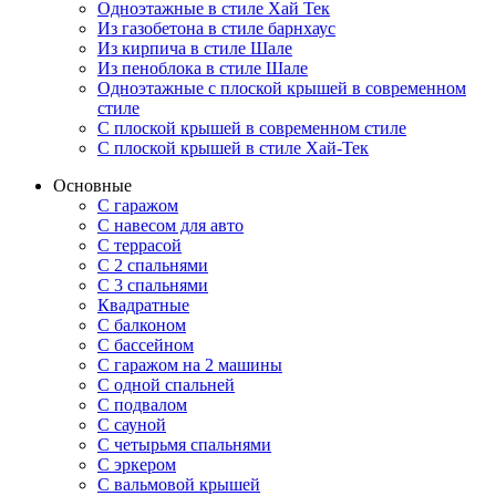
Одноэтажные в стиле Хай Тек
Из газобетона в стиле барнхаус
Из кирпича в стиле Шале
Из пеноблока в стиле Шале
Одноэтажные с плоской крышей в современном
стиле
С плоской крышей в современном стиле
С плоской крышей в стиле Хай-Тек
Основные
С гаражом
С навесом для авто
С террасой
С 2 спальнями
С 3 спальнями
Квадратные
С балконом
С бассейном
С гаражом на 2 машины
С одной спальней
С подвалом
С сауной
С четырьмя спальнями
С эркером
С вальмовой крышей