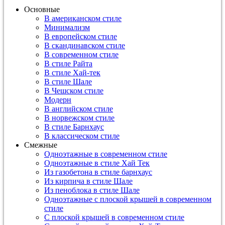
Основные
В американском стиле
Минимализм
В европейском стиле
В скандинавском стиле
В современном стиле
В стиле Райта
В стиле Хай-тек
В стиле Шале
В Чешском стиле
Модерн
В английском стиле
В норвежском стиле
В стиле Барнхаус
В классическом стиле
Смежные
Одноэтажные в современном стиле
Одноэтажные в стиле Хай Тек
Из газобетона в стиле барнхаус
Из кирпича в стиле Шале
Из пеноблока в стиле Шале
Одноэтажные с плоской крышей в современном
стиле
С плоской крышей в современном стиле