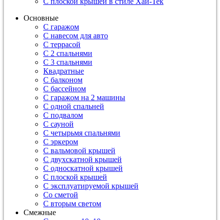
С плоской крышей в стиле Хай-Тек
Основные
С гаражом
С навесом для авто
С террасой
С 2 спальнями
С 3 спальнями
Квадратные
С балконом
С бассейном
С гаражом на 2 машины
С одной спальней
С подвалом
С сауной
С четырьмя спальнями
С эркером
С вальмовой крышей
С двухскатной крышей
С односкатной крышей
С плоской крышей
С эксплуатируемой крышей
Со сметой
С вторым светом
Смежные