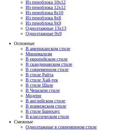
Из пеноблока 10х12
Из пеноблока 12х12
Из пеноблока 8х10
Из пеноблока 8х8
Из пеноблока 9х9
Одноэтажные 13х13
Одноэтажные 9х9
Основные
В американском стиле
Минимализм
В европейском стиле
В скандинавском стиле
В современном стиле
В стиле Райта
В стиле Хай-тек
В стиле Шале
В Чешском стиле
Модерн
В английском стиле
В норвежском стиле
В стиле Барнхаус
В классическом стиле
Смежные
Одноэтажные в современном стиле