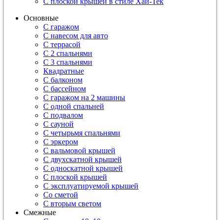
С плоской крышей в стиле Хай-Тек
Основные
С гаражом
С навесом для авто
С террасой
С 2 спальнями
С 3 спальнями
Квадратные
С балконом
С бассейном
С гаражом на 2 машины
С одной спальней
С подвалом
С сауной
С четырьмя спальнями
С эркером
С вальмовой крышей
С двухскатной крышей
С односкатной крышей
С плоской крышей
С эксплуатируемой крышей
Со сметой
С вторым светом
Смежные