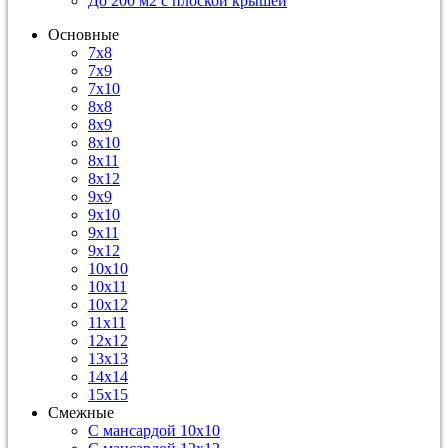
До 200 м2 с плоской крышей
Основные
7х8
7х9
7х10
8х8
8х9
8х10
8х11
8х12
9х9
9х10
9х11
9х12
10х10
10х11
10х12
11х11
12х12
13х13
14х14
15х15
Смежные
С мансардой 10х10