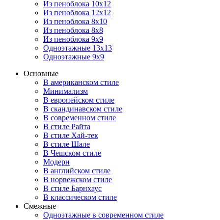
Из пеноблока 10х12
Из пеноблока 12х12
Из пеноблока 8х10
Из пеноблока 8х8
Из пеноблока 9х9
Одноэтажные 13х13
Одноэтажные 9х9
Основные
В американском стиле
Минимализм
В европейском стиле
В скандинавском стиле
В современном стиле
В стиле Райта
В стиле Хай-тек
В стиле Шале
В Чешском стиле
Модерн
В английском стиле
В норвежском стиле
В стиле Барнхаус
В классическом стиле
Смежные
Одноэтажные в современном стиле