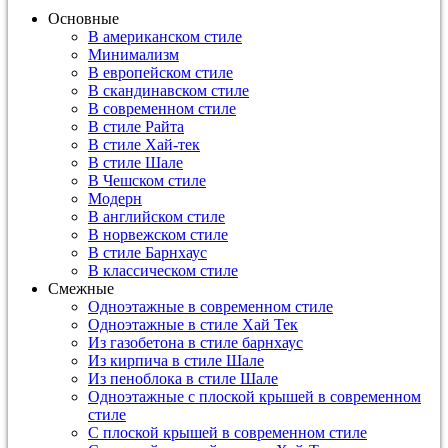
Основные
В американском стиле
Минимализм
В европейском стиле
В скандинавском стиле
В современном стиле
В стиле Райта
В стиле Хай-тек
В стиле Шале
В Чешском стиле
Модерн
В английском стиле
В норвежском стиле
В стиле Барнхаус
В классическом стиле
Смежные
Одноэтажные в современном стиле
Одноэтажные в стиле Хай Тек
Из газобетона в стиле барнхаус
Из кирпича в стиле Шале
Из пеноблока в стиле Шале
Одноэтажные с плоской крышей в современном
стиле
С плоской крышей в современном стиле