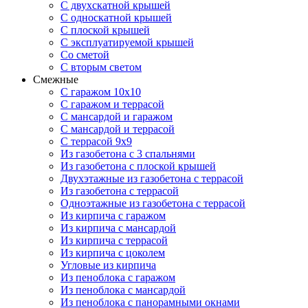
С двухскатной крышей
С односкатной крышей
С плоской крышей
С эксплуатируемой крышей
Со сметой
С вторым светом
Смежные
С гаражом 10х10
С гаражом и террасой
С мансардой и гаражом
С мансардой и террасой
С террасой 9х9
Из газобетона с 3 спальнями
Из газобетона с плоской крышей
Двухэтажные из газобетона с террасой
Из газобетона с террасой
Одноэтажные из газобетона с террасой
Из кирпича с гаражом
Из кирпича с мансардой
Из кирпича с террасой
Из кирпича с цоколем
Угловые из кирпича
Из пеноблока с гаражом
Из пеноблока с мансардой
Из пеноблока с панорамными окнами