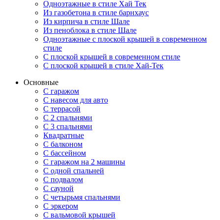
Одноэтажные в стиле Хай Тек
Из газобетона в стиле барнхаус
Из кирпича в стиле Шале
Из пеноблока в стиле Шале
Одноэтажные с плоской крышей в современном
стиле
С плоской крышей в современном стиле
С плоской крышей в стиле Хай-Тек
Основные
С гаражом
С навесом для авто
С террасой
С 2 спальнями
С 3 спальнями
Квадратные
С балконом
С бассейном
С гаражом на 2 машины
С одной спальней
С подвалом
С сауной
С четырьмя спальнями
С эркером
С вальмовой крышей