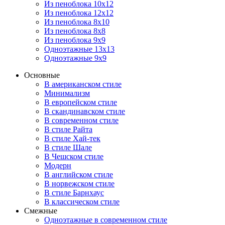
Из пеноблока 10х12
Из пеноблока 12х12
Из пеноблока 8х10
Из пеноблока 8х8
Из пеноблока 9х9
Одноэтажные 13х13
Одноэтажные 9х9
Основные
В американском стиле
Минимализм
В европейском стиле
В скандинавском стиле
В современном стиле
В стиле Райта
В стиле Хай-тек
В стиле Шале
В Чешском стиле
Модерн
В английском стиле
В норвежском стиле
В стиле Барнхаус
В классическом стиле
Смежные
Одноэтажные в современном стиле