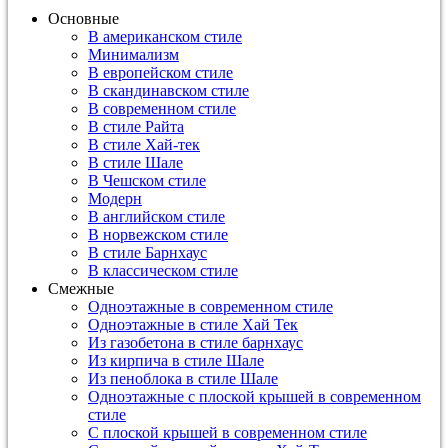
Основные
В американском стиле
Минимализм
В европейском стиле
В скандинавском стиле
В современном стиле
В стиле Райта
В стиле Хай-тек
В стиле Шале
В Чешском стиле
Модерн
В английском стиле
В норвежском стиле
В стиле Барнхаус
В классическом стиле
Смежные
Одноэтажные в современном стиле
Одноэтажные в стиле Хай Тек
Из газобетона в стиле барнхаус
Из кирпича в стиле Шале
Из пеноблока в стиле Шале
Одноэтажные с плоской крышей в современном
стиле
С плоской крышей в современном стиле