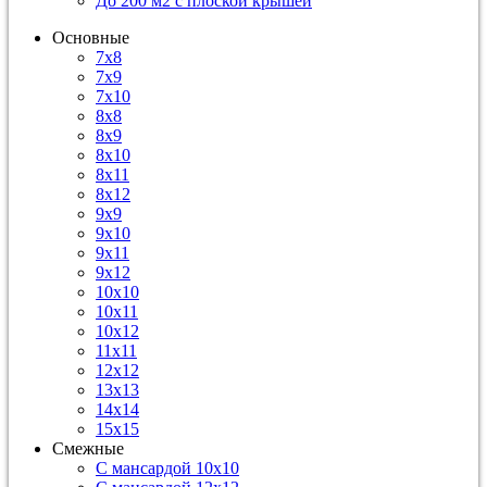
До 200 м2 с плоской крышей
Основные
7х8
7х9
7х10
8х8
8х9
8х10
8х11
8х12
9х9
9х10
9х11
9х12
10х10
10х11
10х12
11х11
12х12
13х13
14х14
15х15
Смежные
С мансардой 10х10