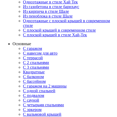
Одноэтажные в стиле Хай Тек
Из газобетона в стиле барнхаус
Из кирпича в стиле Шале
Из пеноблока в стиле Шале
Одноэтажные с плоской крышей в современном
стиле
С плоской крышей в современном стиле
С плоской крышей в стиле Хай-Тек
Основные
С гаражом
С навесом для авто
С террасой
С 2 спальнями
С 3 спальнями
Квадратные
С балконом
С бассейном
С гаражом на 2 машины
С одной спальней
С подвалом
С сауной
С четырьмя спальнями
С эркером
С вальмовой крышей