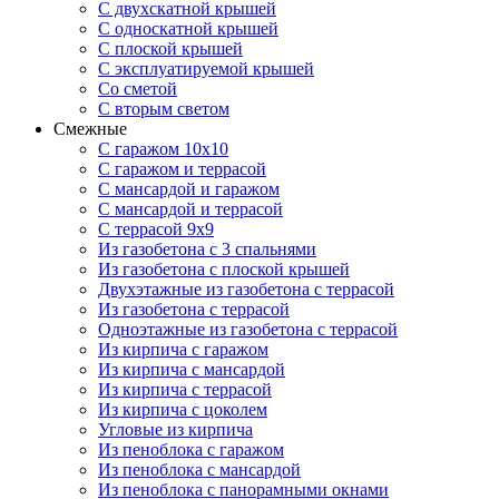
С двухскатной крышей
С односкатной крышей
С плоской крышей
С эксплуатируемой крышей
Со сметой
С вторым светом
Смежные
С гаражом 10х10
С гаражом и террасой
С мансардой и гаражом
С мансардой и террасой
С террасой 9х9
Из газобетона с 3 спальнями
Из газобетона с плоской крышей
Двухэтажные из газобетона с террасой
Из газобетона с террасой
Одноэтажные из газобетона с террасой
Из кирпича с гаражом
Из кирпича с мансардой
Из кирпича с террасой
Из кирпича с цоколем
Угловые из кирпича
Из пеноблока с гаражом
Из пеноблока с мансардой
Из пеноблока с панорамными окнами