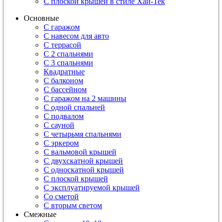
С плоской крышей в стиле Хай-Тек
Основные
С гаражом
С навесом для авто
С террасой
С 2 спальнями
С 3 спальнями
Квадратные
С балконом
С бассейном
С гаражом на 2 машины
С одной спальней
С подвалом
С сауной
С четырьмя спальнями
С эркером
С вальмовой крышей
С двухскатной крышей
С односкатной крышей
С плоской крышей
С эксплуатируемой крышей
Со сметой
С вторым светом
Смежные