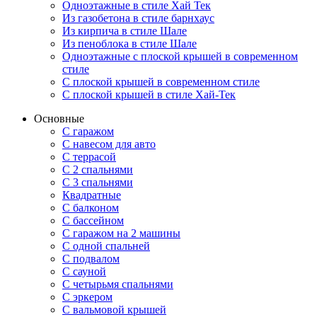
Одноэтажные в стиле Хай Тек
Из газобетона в стиле барнхаус
Из кирпича в стиле Шале
Из пеноблока в стиле Шале
Одноэтажные с плоской крышей в современном
стиле
С плоской крышей в современном стиле
С плоской крышей в стиле Хай-Тек
Основные
С гаражом
С навесом для авто
С террасой
С 2 спальнями
С 3 спальнями
Квадратные
С балконом
С бассейном
С гаражом на 2 машины
С одной спальней
С подвалом
С сауной
С четырьмя спальнями
С эркером
С вальмовой крышей