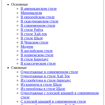
Основные
В американском стиле
Минимализм
В европейском стиле
В скандинавском стиле
В современном стиле
В стиле Райта
В стиле Хай-тек
В стиле Шале
В Чешском стиле
Модерн
В английском стиле
В норвежском стиле
В стиле Барнхаус
В классическом стиле
Смежные
Одноэтажные в современном стиле
Одноэтажные в стиле Хай Тек
Из газобетона в стиле барнхаус
Из кирпича в стиле Шале
Из пеноблока в стиле Шале
Одноэтажные с плоской крышей в современном
стиле
С плоской крышей в современном стиле