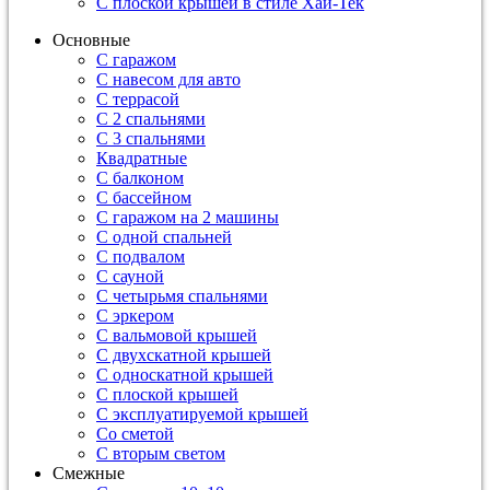
С плоской крышей в стиле Хай-Тек
Основные
С гаражом
С навесом для авто
С террасой
С 2 спальнями
С 3 спальнями
Квадратные
С балконом
С бассейном
С гаражом на 2 машины
С одной спальней
С подвалом
С сауной
С четырьмя спальнями
С эркером
С вальмовой крышей
С двухскатной крышей
С односкатной крышей
С плоской крышей
С эксплуатируемой крышей
Со сметой
С вторым светом
Смежные