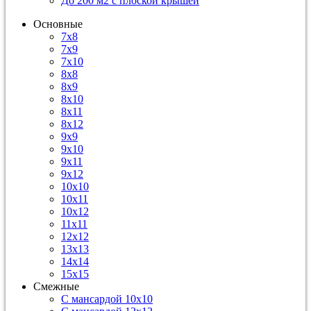
До 200 м2 с плоской крышей
Основные
7х8
7х9
7х10
8х8
8х9
8х10
8х11
8х12
9х9
9х10
9х11
9х12
10х10
10х11
10х12
11х11
12х12
13х13
14х14
15х15
Смежные
С мансардой 10х10