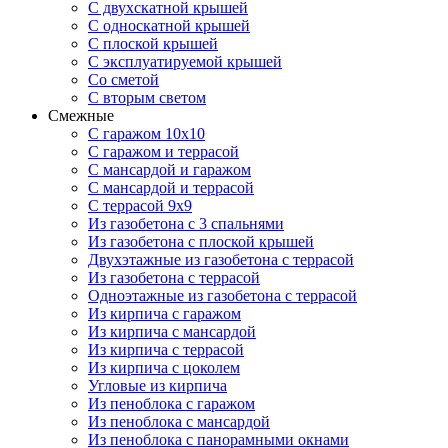
С двухскатной крышей
С односкатной крышей
С плоской крышей
С эксплуатируемой крышей
Со сметой
С вторым светом
Смежные
С гаражом 10х10
С гаражом и террасой
С мансардой и гаражом
С мансардой и террасой
С террасой 9х9
Из газобетона с 3 спальнями
Из газобетона с плоской крышей
Двухэтажные из газобетона с террасой
Из газобетона с террасой
Одноэтажные из газобетона с террасой
Из кирпича с гаражом
Из кирпича с мансардой
Из кирпича с террасой
Из кирпича с цоколем
Угловые из кирпича
Из пеноблока с гаражом
Из пеноблока с мансардой
Из пеноблока с панорамными окнами