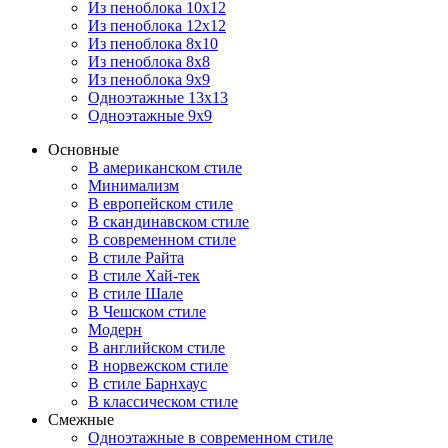
Из пеноблока 10х12
Из пеноблока 12х12
Из пеноблока 8х10
Из пеноблока 8х8
Из пеноблока 9х9
Одноэтажные 13х13
Одноэтажные 9х9
Основные
В американском стиле
Минимализм
В европейском стиле
В скандинавском стиле
В современном стиле
В стиле Райта
В стиле Хай-тек
В стиле Шале
В Чешском стиле
Модерн
В английском стиле
В норвежском стиле
В стиле Барнхаус
В классическом стиле
Смежные
Одноэтажные в современном стиле