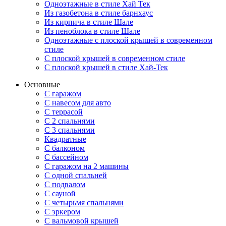
Одноэтажные в стиле Хай Тек
Из газобетона в стиле барнхаус
Из кирпича в стиле Шале
Из пеноблока в стиле Шале
Одноэтажные с плоской крышей в современном
стиле
С плоской крышей в современном стиле
С плоской крышей в стиле Хай-Тек
Основные
С гаражом
С навесом для авто
С террасой
С 2 спальнями
С 3 спальнями
Квадратные
С балконом
С бассейном
С гаражом на 2 машины
С одной спальней
С подвалом
С сауной
С четырьмя спальнями
С эркером
С вальмовой крышей