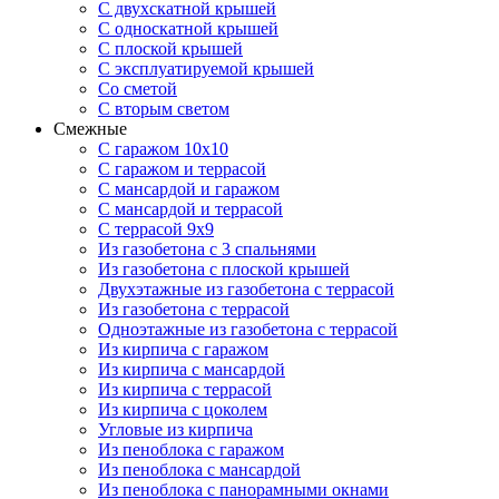
С двухскатной крышей
С односкатной крышей
С плоской крышей
С эксплуатируемой крышей
Со сметой
С вторым светом
Смежные
С гаражом 10х10
С гаражом и террасой
С мансардой и гаражом
С мансардой и террасой
С террасой 9х9
Из газобетона с 3 спальнями
Из газобетона с плоской крышей
Двухэтажные из газобетона с террасой
Из газобетона с террасой
Одноэтажные из газобетона с террасой
Из кирпича с гаражом
Из кирпича с мансардой
Из кирпича с террасой
Из кирпича с цоколем
Угловые из кирпича
Из пеноблока с гаражом
Из пеноблока с мансардой
Из пеноблока с панорамными окнами