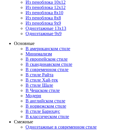
Из пеноблока 10х12
Из пеноблока 12х12
Из пеноблока 8х10
Из пеноблока 8х8
Из пеноблока 9х9
Одноэтажные 13х13
Одноэтажные 9х9
Основные
В американском стиле
Минимализм
В европейском стиле
В скандинавском стиле
В современном стиле
В стиле Райта
В стиле Хай-тек
В стиле Шале
В Чешском стиле
Модерн
В английском стиле
В норвежском стиле
В стиле Барнхаус
В классическом стиле
Смежные
Одноэтажные в современном стиле