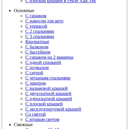
С плоской крышей в стиле Хай-Тек
Основные
С гаражом
С навесом для авто
С террасой
С 2 спальнями
С 3 спальнями
Квадратные
С балконом
С бассейном
С гаражом на 2 машины
С одной спальней
С подвалом
С сауной
С четырьмя спальнями
С эркером
С вальмовой крышей
С двухскатной крышей
С односкатной крышей
С плоской крышей
С эксплуатируемой крышей
Со сметой
С вторым светом
Смежные