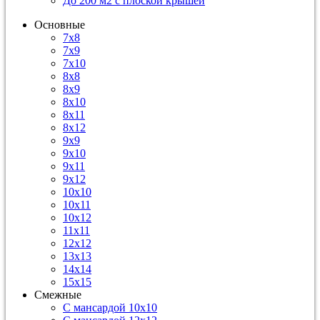
До 200 м2 с плоской крышей
Основные
7х8
7х9
7х10
8х8
8х9
8х10
8х11
8х12
9х9
9х10
9х11
9х12
10х10
10х11
10х12
11х11
12х12
13х13
14х14
15х15
Смежные
С мансардой 10х10