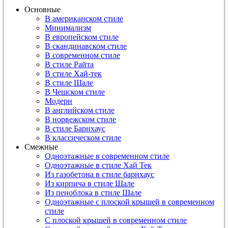
Основные
В американском стиле
Минимализм
В европейском стиле
В скандинавском стиле
В современном стиле
В стиле Райта
В стиле Хай-тек
В стиле Шале
В Чешском стиле
Модерн
В английском стиле
В норвежском стиле
В стиле Барнхаус
В классическом стиле
Смежные
Одноэтажные в современном стиле
Одноэтажные в стиле Хай Тек
Из газобетона в стиле барнхаус
Из кирпича в стиле Шале
Из пеноблока в стиле Шале
Одноэтажные с плоской крышей в современном
стиле
С плоской крышей в современном стиле