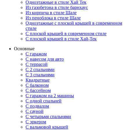
Одноэтажные в стиле Хай Тек
Из газобетона в стиле барнхаус
Из кирпича в стиле Шале
Из пеноблока в стиле Шале
Одноэтажные с плоской крышей в современном
стиле
С плоской крышей в современном стиле
С плоской крышей в стиле Хай-Тек
Основные
С гаражом
С навесом для авто
С террасой
С 2 спальнями
С 3 спальнями
Квадратные
С балконом
С бассейном
С гаражом на 2 машины
С одной спальней
С подвалом
С сауной
С четырьмя спальнями
С эркером
С вальмовой крышей