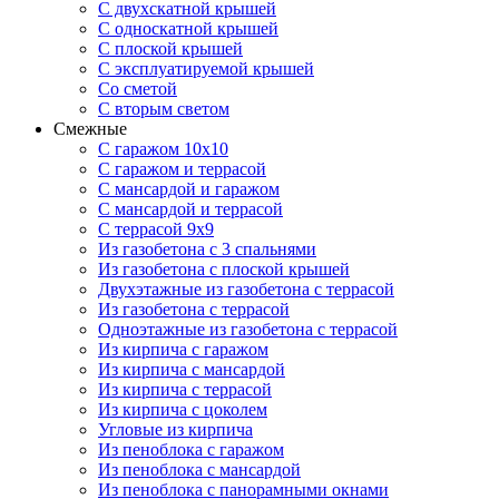
С двухскатной крышей
С односкатной крышей
С плоской крышей
С эксплуатируемой крышей
Со сметой
С вторым светом
Смежные
С гаражом 10х10
С гаражом и террасой
С мансардой и гаражом
С мансардой и террасой
С террасой 9х9
Из газобетона с 3 спальнями
Из газобетона с плоской крышей
Двухэтажные из газобетона с террасой
Из газобетона с террасой
Одноэтажные из газобетона с террасой
Из кирпича с гаражом
Из кирпича с мансардой
Из кирпича с террасой
Из кирпича с цоколем
Угловые из кирпича
Из пеноблока с гаражом
Из пеноблока с мансардой
Из пеноблока с панорамными окнами