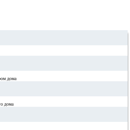
ром дома
го дома