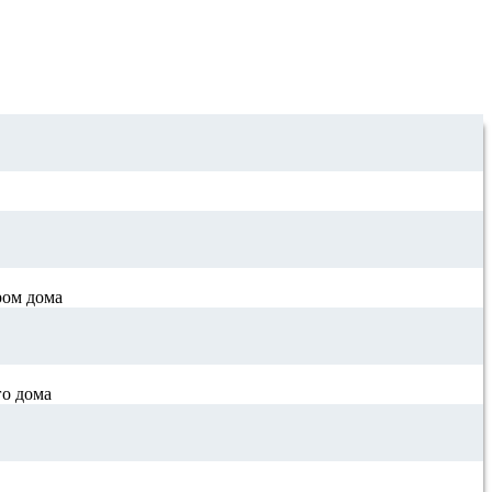
ром дома
го дома