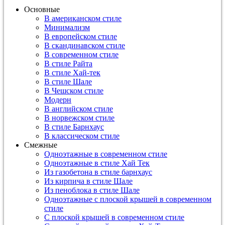
Основные
В американском стиле
Минимализм
В европейском стиле
В скандинавском стиле
В современном стиле
В стиле Райта
В стиле Хай-тек
В стиле Шале
В Чешском стиле
Модерн
В английском стиле
В норвежском стиле
В стиле Барнхаус
В классическом стиле
Смежные
Одноэтажные в современном стиле
Одноэтажные в стиле Хай Тек
Из газобетона в стиле барнхаус
Из кирпича в стиле Шале
Из пеноблока в стиле Шале
Одноэтажные с плоской крышей в современном
стиле
С плоской крышей в современном стиле