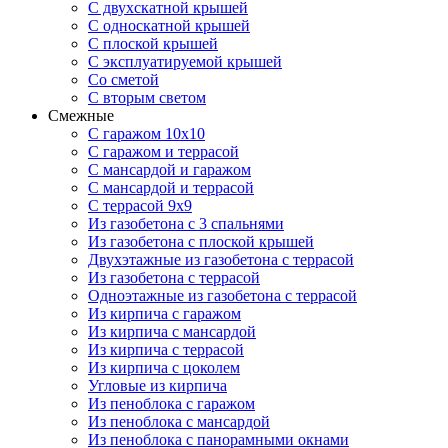
С двухскатной крышей
С односкатной крышей
С плоской крышей
С эксплуатируемой крышей
Со сметой
С вторым светом
Смежные
С гаражом 10х10
С гаражом и террасой
С мансардой и гаражом
С мансардой и террасой
С террасой 9х9
Из газобетона с 3 спальнями
Из газобетона с плоской крышей
Двухэтажные из газобетона с террасой
Из газобетона с террасой
Одноэтажные из газобетона с террасой
Из кирпича с гаражом
Из кирпича с мансардой
Из кирпича с террасой
Из кирпича с цоколем
Угловые из кирпича
Из пеноблока с гаражом
Из пеноблока с мансардой
Из пеноблока с панорамными окнами