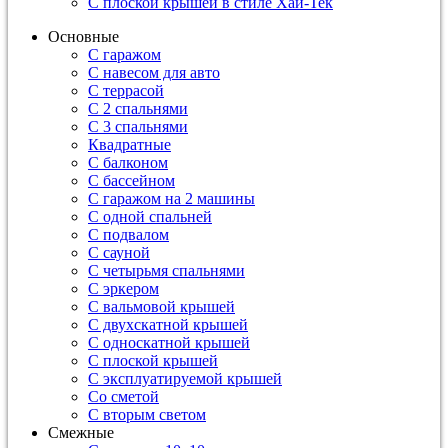
С плоской крышей в стиле Хай-Тек
Основные
С гаражом
С навесом для авто
С террасой
С 2 спальнями
С 3 спальнями
Квадратные
С балконом
С бассейном
С гаражом на 2 машины
С одной спальней
С подвалом
С сауной
С четырьмя спальнями
С эркером
С вальмовой крышей
С двухскатной крышей
С односкатной крышей
С плоской крышей
С эксплуатируемой крышей
Со сметой
С вторым светом
Смежные