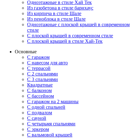
Одноэтажные в стиле Хай Тек
Из газобетона в стиле барнхаус
Из кирпича в стиле Шале
Из пеноблока в стиле Шале
Одноэтажные с плоской крышей в современном
стиле
С плоской крышей в современном стиле
С плоской крышей в стиле Хай-Тек
Основные
С гаражом
С навесом для авто
С террасой
С 2 спальнями
С 3 спальнями
Квадратные
С балконом
С бассейном
С гаражом на 2 машины
С одной спальней
С подвалом
С сауной
С четырьмя спальнями
С эркером
С вальмовой крышей