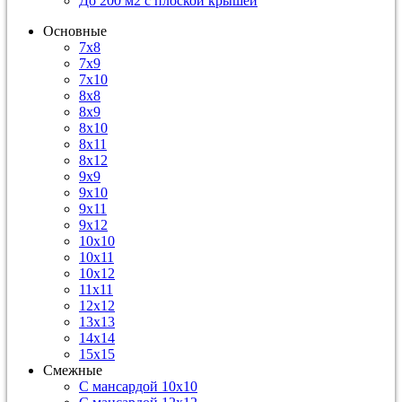
До 200 м2 с плоской крышей
Основные
7х8
7х9
7х10
8х8
8х9
8х10
8х11
8х12
9х9
9х10
9х11
9х12
10х10
10х11
10х12
11х11
12х12
13х13
14х14
15х15
Смежные
С мансардой 10х10