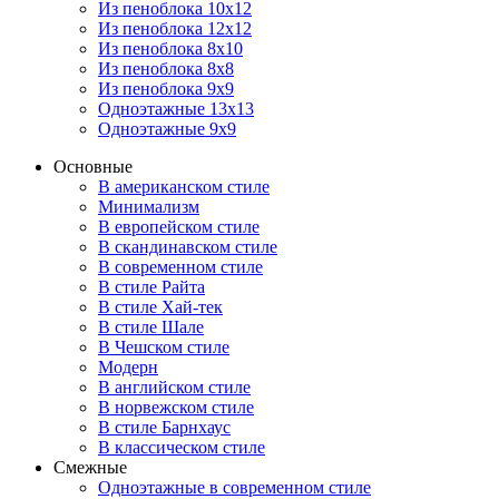
Из пеноблока 10х12
Из пеноблока 12х12
Из пеноблока 8х10
Из пеноблока 8х8
Из пеноблока 9х9
Одноэтажные 13х13
Одноэтажные 9х9
Основные
В американском стиле
Минимализм
В европейском стиле
В скандинавском стиле
В современном стиле
В стиле Райта
В стиле Хай-тек
В стиле Шале
В Чешском стиле
Модерн
В английском стиле
В норвежском стиле
В стиле Барнхаус
В классическом стиле
Смежные
Одноэтажные в современном стиле