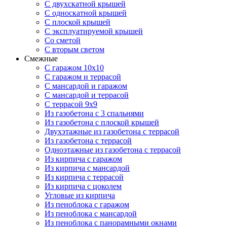
С двухскатной крышей
С односкатной крышей
С плоской крышей
С эксплуатируемой крышей
Со сметой
С вторым светом
Смежные
С гаражом 10х10
С гаражом и террасой
С мансардой и гаражом
С мансардой и террасой
С террасой 9х9
Из газобетона с 3 спальнями
Из газобетона с плоской крышей
Двухэтажные из газобетона с террасой
Из газобетона с террасой
Одноэтажные из газобетона с террасой
Из кирпича с гаражом
Из кирпича с мансардой
Из кирпича с террасой
Из кирпича с цоколем
Угловые из кирпича
Из пеноблока с гаражом
Из пеноблока с мансардой
Из пеноблока с панорамными окнами