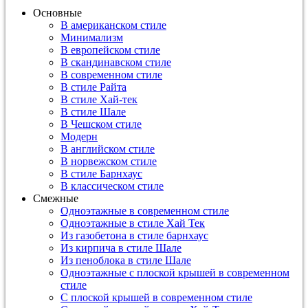
Основные
В американском стиле
Минимализм
В европейском стиле
В скандинавском стиле
В современном стиле
В стиле Райта
В стиле Хай-тек
В стиле Шале
В Чешском стиле
Модерн
В английском стиле
В норвежском стиле
В стиле Барнхаус
В классическом стиле
Смежные
Одноэтажные в современном стиле
Одноэтажные в стиле Хай Тек
Из газобетона в стиле барнхаус
Из кирпича в стиле Шале
Из пеноблока в стиле Шале
Одноэтажные с плоской крышей в современном
стиле
С плоской крышей в современном стиле