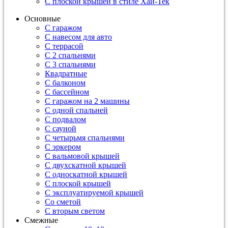
С плоской крышей в стиле Хай-Тек
Основные
С гаражом
С навесом для авто
С террасой
С 2 спальнями
С 3 спальнями
Квадратные
С балконом
С бассейном
С гаражом на 2 машины
С одной спальней
С подвалом
С сауной
С четырьмя спальнями
С эркером
С вальмовой крышей
С двухскатной крышей
С односкатной крышей
С плоской крышей
С эксплуатируемой крышей
Со сметой
С вторым светом
Смежные