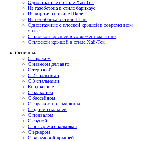
Одноэтажные в стиле Хай Тек
Из газобетона в стиле барнхаус
Из кирпича в стиле Шале
Из пеноблока в стиле Шале
Одноэтажные с плоской крышей в современном
стиле
С плоской крышей в современном стиле
С плоской крышей в стиле Хай-Тек
Основные
С гаражом
С навесом для авто
С террасой
С 2 спальнями
С 3 спальнями
Квадратные
С балконом
С бассейном
С гаражом на 2 машины
С одной спальней
С подвалом
С сауной
С четырьмя спальнями
С эркером
С вальмовой крышей