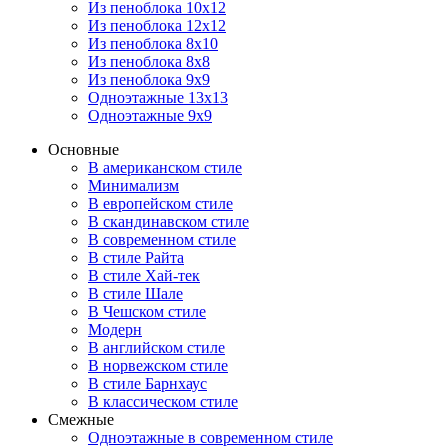
Из пеноблока 10х12
Из пеноблока 12х12
Из пеноблока 8х10
Из пеноблока 8х8
Из пеноблока 9х9
Одноэтажные 13х13
Одноэтажные 9х9
Основные
В американском стиле
Минимализм
В европейском стиле
В скандинавском стиле
В современном стиле
В стиле Райта
В стиле Хай-тек
В стиле Шале
В Чешском стиле
Модерн
В английском стиле
В норвежском стиле
В стиле Барнхаус
В классическом стиле
Смежные
Одноэтажные в современном стиле