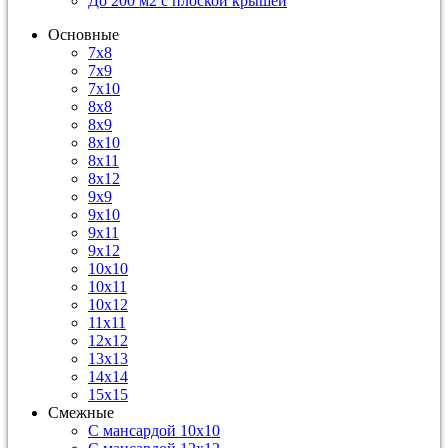
До 200 м2 с плоской крышей
Основные
7х8
7х9
7х10
8х8
8х9
8х10
8х11
8х12
9х9
9х10
9х11
9х12
10х10
10х11
10х12
11х11
12х12
13х13
14х14
15х15
Смежные
С мансардой 10х10