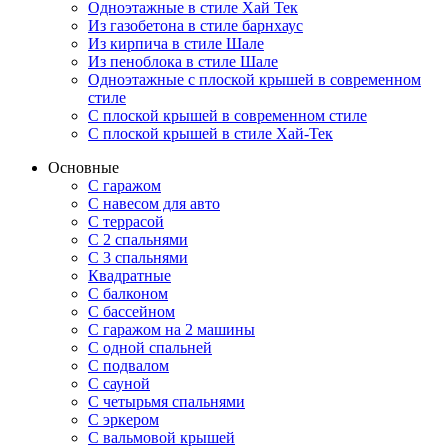
Одноэтажные в стиле Хай Тек
Из газобетона в стиле барнхаус
Из кирпича в стиле Шале
Из пеноблока в стиле Шале
Одноэтажные с плоской крышей в современном
стиле
С плоской крышей в современном стиле
С плоской крышей в стиле Хай-Тек
Основные
С гаражом
С навесом для авто
С террасой
С 2 спальнями
С 3 спальнями
Квадратные
С балконом
С бассейном
С гаражом на 2 машины
С одной спальней
С подвалом
С сауной
С четырьмя спальнями
С эркером
С вальмовой крышей