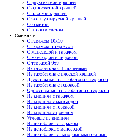
С двухскатной крышей
С односкатной крышей
С плоской крышей
С эксплуатируемой крышей
Со сметой
С вторым светом
Смежные
С гаражом 10х10
С гаражом и террасой
С мансардой и гаражом
С мансардой и террасой
С террасой 9х9
Из газобетона с 3 спальнями
Из газобетона с плоской крышей
Двухэтажные из газобетона с террасой
Из газобетона с террасой
Одноэтажные из газобетона с террасой
Из кирпича с гаражом
Из кирпича с мансардой
Из кирпича с террасой
Из кирпича с цоколем
Угловые из кирпича
Из пеноблока с гаражом
Из пеноблока с мансардой
Из пеноблока с панорамными окнами