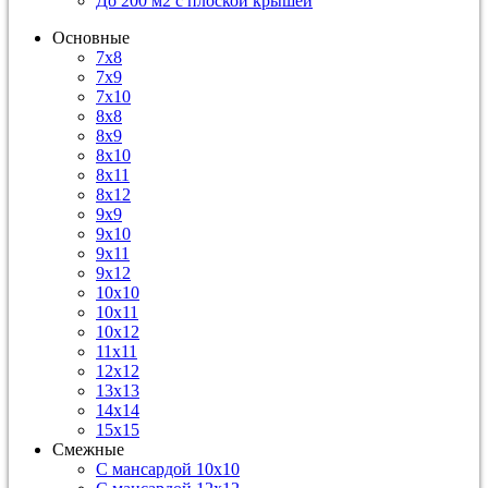
До 200 м2 с плоской крышей
Основные
7х8
7х9
7х10
8х8
8х9
8х10
8х11
8х12
9х9
9х10
9х11
9х12
10х10
10х11
10х12
11х11
12х12
13х13
14х14
15х15
Смежные
С мансардой 10х10