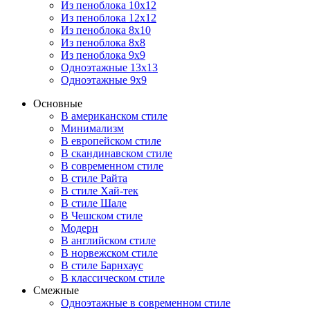
Из пеноблока 10х12
Из пеноблока 12х12
Из пеноблока 8х10
Из пеноблока 8х8
Из пеноблока 9х9
Одноэтажные 13х13
Одноэтажные 9х9
Основные
В американском стиле
Минимализм
В европейском стиле
В скандинавском стиле
В современном стиле
В стиле Райта
В стиле Хай-тек
В стиле Шале
В Чешском стиле
Модерн
В английском стиле
В норвежском стиле
В стиле Барнхаус
В классическом стиле
Смежные
Одноэтажные в современном стиле