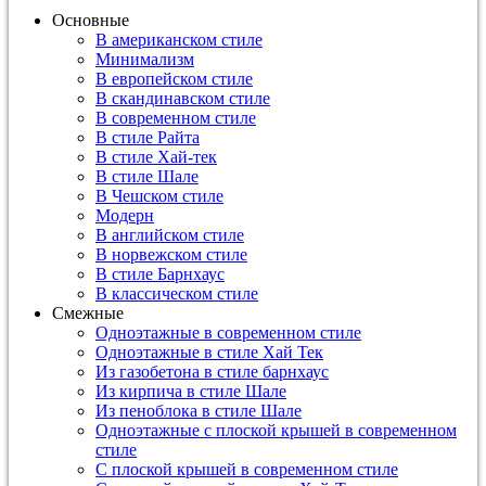
Основные
В американском стиле
Минимализм
В европейском стиле
В скандинавском стиле
В современном стиле
В стиле Райта
В стиле Хай-тек
В стиле Шале
В Чешском стиле
Модерн
В английском стиле
В норвежском стиле
В стиле Барнхаус
В классическом стиле
Смежные
Одноэтажные в современном стиле
Одноэтажные в стиле Хай Тек
Из газобетона в стиле барнхаус
Из кирпича в стиле Шале
Из пеноблока в стиле Шале
Одноэтажные с плоской крышей в современном
стиле
С плоской крышей в современном стиле