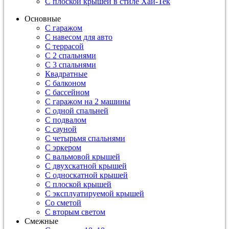
С плоской крышей в стиле Хай-Тек
Основные
С гаражом
С навесом для авто
С террасой
С 2 спальнями
С 3 спальнями
Квадратные
С балконом
С бассейном
С гаражом на 2 машины
С одной спальней
С подвалом
С сауной
С четырьмя спальнями
С эркером
С вальмовой крышей
С двухскатной крышей
С односкатной крышей
С плоской крышей
С эксплуатируемой крышей
Со сметой
С вторым светом
Смежные