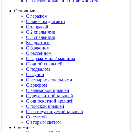
С плоской крышей в стиле Хай-Тек
Основные
С гаражом
С навесом для авто
С террасой
С 2 спальнями
С 3 спальнями
Квадратные
С балконом
С бассейном
С гаражом на 2 машины
С одной спальней
С подвалом
С сауной
С четырьмя спальнями
С эркером
С вальмовой крышей
С двухскатной крышей
С односкатной крышей
С плоской крышей
С эксплуатируемой крышей
Со сметой
С вторым светом
Смежные