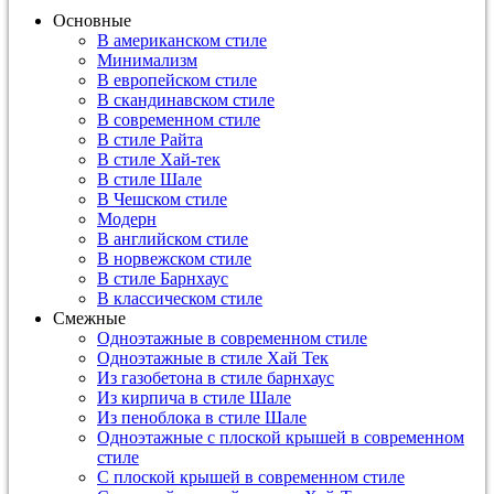
Основные
В американском стиле
Минимализм
В европейском стиле
В скандинавском стиле
В современном стиле
В стиле Райта
В стиле Хай-тек
В стиле Шале
В Чешском стиле
Модерн
В английском стиле
В норвежском стиле
В стиле Барнхаус
В классическом стиле
Смежные
Одноэтажные в современном стиле
Одноэтажные в стиле Хай Тек
Из газобетона в стиле барнхаус
Из кирпича в стиле Шале
Из пеноблока в стиле Шале
Одноэтажные с плоской крышей в современном
стиле
С плоской крышей в современном стиле