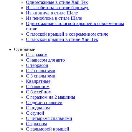
Одноэтажные в стиле Хай Тек
Из газобетона в стиле барнхаус
Из кирпича в стиле Шале
Из пеноблока в стиле Шале
Одноэтажные с плоской крышей в современном
стиле
С плоской крышей в современном стиле
С плоской крышей в стиле Хай-Тек
Основные
С гаражом
С навесом для авто
С террасой
С 2 спальнями
С 3 спальнями
Квадратные
С балконом
С бассейном
С гаражом на 2 машины
С одной спальней
С подвалом
С сауной
С четырьмя спальнями
С эркером
С вальмовой крышей