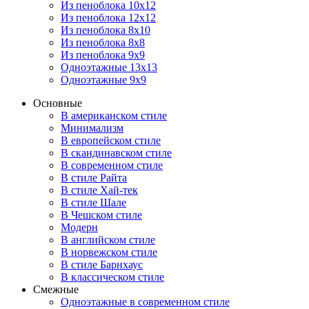
Из пеноблока 10х12
Из пеноблока 12х12
Из пеноблока 8х10
Из пеноблока 8х8
Из пеноблока 9х9
Одноэтажные 13х13
Одноэтажные 9х9
Основные
В американском стиле
Минимализм
В европейском стиле
В скандинавском стиле
В современном стиле
В стиле Райта
В стиле Хай-тек
В стиле Шале
В Чешском стиле
Модерн
В английском стиле
В норвежском стиле
В стиле Барнхаус
В классическом стиле
Смежные
Одноэтажные в современном стиле