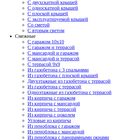
С двухскатной крышей
С односкатной крышей
С плоской крышей
С эксплуатируемой крышей
Со сметой
С вторым светом
Смежные
С гаражом 10х10
С гаражом и террасой
С мансардой и гаражом
С мансардой и террасой
С террасой 9х9
Из газобетона с 3 спальнями
Из газобетона с плоской крышей
Двухэтажные из газобетона с террасой
Из газобетона с террасой
Одноэтажные из газобетона с террасой
Из кирпича с гаражом
Из кирпича с мансардой
Из кирпича с террасой
Из кирпича с цоколем
Угловые из кирпича
Из пеноблока с гаражом
Из пеноблока с мансардой
Из пеноблока с панорамными окнами