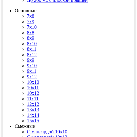
До 200 м2 с плоской крышей
Основные
7х8
7х9
7х10
8х8
8х9
8х10
8х11
8х12
9х9
9х10
9х11
9х12
10х10
10х11
10х12
11х11
12х12
13х13
14х14
15х15
Смежные
С мансардой 10х10