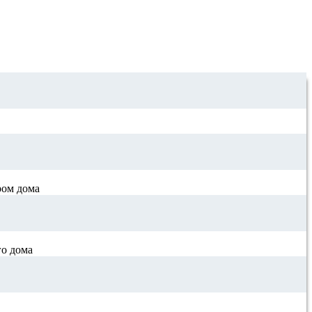
ром дома
го дома