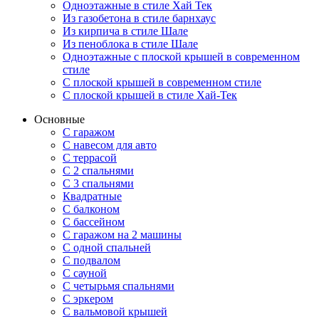
Одноэтажные в стиле Хай Тек
Из газобетона в стиле барнхаус
Из кирпича в стиле Шале
Из пеноблока в стиле Шале
Одноэтажные с плоской крышей в современном
стиле
С плоской крышей в современном стиле
С плоской крышей в стиле Хай-Тек
Основные
С гаражом
С навесом для авто
С террасой
С 2 спальнями
С 3 спальнями
Квадратные
С балконом
С бассейном
С гаражом на 2 машины
С одной спальней
С подвалом
С сауной
С четырьмя спальнями
С эркером
С вальмовой крышей