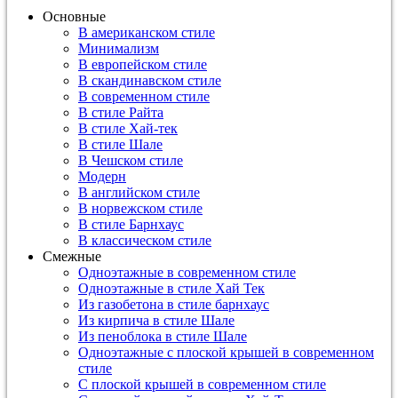
Основные
В американском стиле
Минимализм
В европейском стиле
В скандинавском стиле
В современном стиле
В стиле Райта
В стиле Хай-тек
В стиле Шале
В Чешском стиле
Модерн
В английском стиле
В норвежском стиле
В стиле Барнхаус
В классическом стиле
Смежные
Одноэтажные в современном стиле
Одноэтажные в стиле Хай Тек
Из газобетона в стиле барнхаус
Из кирпича в стиле Шале
Из пеноблока в стиле Шале
Одноэтажные с плоской крышей в современном
стиле
С плоской крышей в современном стиле