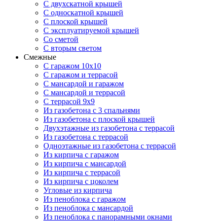
С двухскатной крышей
С односкатной крышей
С плоской крышей
С эксплуатируемой крышей
Со сметой
С вторым светом
Смежные
С гаражом 10х10
С гаражом и террасой
С мансардой и гаражом
С мансардой и террасой
С террасой 9х9
Из газобетона с 3 спальнями
Из газобетона с плоской крышей
Двухэтажные из газобетона с террасой
Из газобетона с террасой
Одноэтажные из газобетона с террасой
Из кирпича с гаражом
Из кирпича с мансардой
Из кирпича с террасой
Из кирпича с цоколем
Угловые из кирпича
Из пеноблока с гаражом
Из пеноблока с мансардой
Из пеноблока с панорамными окнами