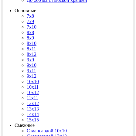
До 200 м2 с плоской крышей
Основные
7х8
7х9
7х10
8х8
8х9
8х10
8х11
8х12
9х9
9х10
9х11
9х12
10х10
10х11
10х12
11х11
12х12
13х13
14х14
15х15
Смежные
С мансардой 10х10