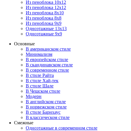
Из пеноблока 10х12
Из пеноблока 12х12
Из пеноблока 8х10
Из пеноблока 8х8
Из пеноблока 9х9
Одноэтажные 13х13
Одноэтажные 9х9
Основные
В американском стиле
Минимализм
В европейском стиле
В скандинавском стиле
В современном стиле
В стиле Райта
В стиле Хай-тек
В стиле Шале
В Чешском стиле
Модерн
В английском стиле
В норвежском стиле
В стиле Барнхаус
В классическом стиле
Смежные
Одноэтажные в современном стиле