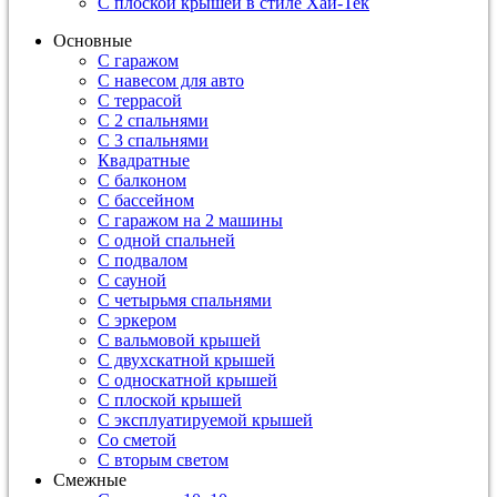
С плоской крышей в стиле Хай-Тек
Основные
С гаражом
С навесом для авто
С террасой
С 2 спальнями
С 3 спальнями
Квадратные
С балконом
С бассейном
С гаражом на 2 машины
С одной спальней
С подвалом
С сауной
С четырьмя спальнями
С эркером
С вальмовой крышей
С двухскатной крышей
С односкатной крышей
С плоской крышей
С эксплуатируемой крышей
Со сметой
С вторым светом
Смежные