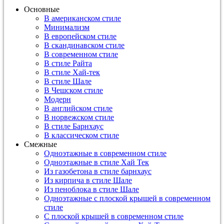
Основные
В американском стиле
Минимализм
В европейском стиле
В скандинавском стиле
В современном стиле
В стиле Райта
В стиле Хай-тек
В стиле Шале
В Чешском стиле
Модерн
В английском стиле
В норвежском стиле
В стиле Барнхаус
В классическом стиле
Смежные
Одноэтажные в современном стиле
Одноэтажные в стиле Хай Тек
Из газобетона в стиле барнхаус
Из кирпича в стиле Шале
Из пеноблока в стиле Шале
Одноэтажные с плоской крышей в современном
стиле
С плоской крышей в современном стиле