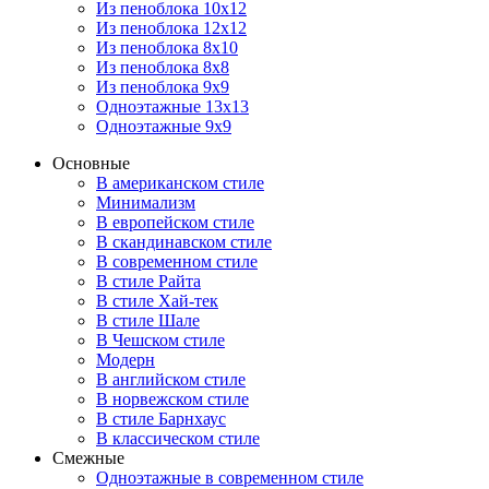
Из пеноблока 10х12
Из пеноблока 12х12
Из пеноблока 8х10
Из пеноблока 8х8
Из пеноблока 9х9
Одноэтажные 13х13
Одноэтажные 9х9
Основные
В американском стиле
Минимализм
В европейском стиле
В скандинавском стиле
В современном стиле
В стиле Райта
В стиле Хай-тек
В стиле Шале
В Чешском стиле
Модерн
В английском стиле
В норвежском стиле
В стиле Барнхаус
В классическом стиле
Смежные
Одноэтажные в современном стиле