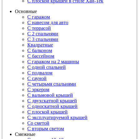
С плоской крышей в стиле Хай-Тек
Основные
С гаражом
С навесом для авто
С террасой
С 2 спальнями
С 3 спальнями
Квадратные
С балконом
С бассейном
С гаражом на 2 машины
С одной спальней
С подвалом
С сауной
С четырьмя спальнями
С эркером
С вальмовой крышей
С двухскатной крышей
С односкатной крышей
С плоской крышей
С эксплуатируемой крышей
Со сметой
С вторым светом
Смежные