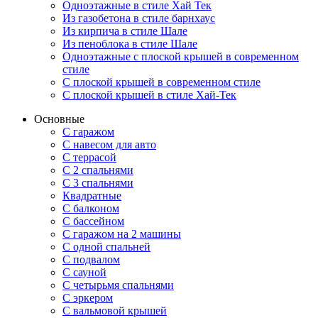
Одноэтажные в стиле Хай Тек
Из газобетона в стиле барнхаус
Из кирпича в стиле Шале
Из пеноблока в стиле Шале
Одноэтажные с плоской крышей в современном
стиле
С плоской крышей в современном стиле
С плоской крышей в стиле Хай-Тек
Основные
С гаражом
С навесом для авто
С террасой
С 2 спальнями
С 3 спальнями
Квадратные
С балконом
С бассейном
С гаражом на 2 машины
С одной спальней
С подвалом
С сауной
С четырьмя спальнями
С эркером
С вальмовой крышей