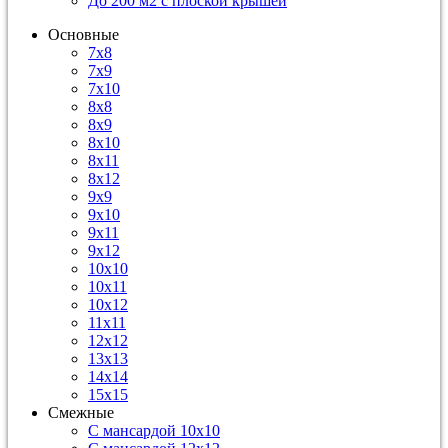
До 200 м2 с плоской крышей
Основные
7х8
7х9
7х10
8х8
8х9
8х10
8х11
8х12
9х9
9х10
9х11
9х12
10х10
10х11
10х12
11х11
12х12
13х13
14х14
15х15
Смежные
С мансардой 10х10