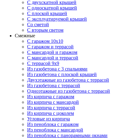
С двухскатной крышей
С односкатной крышей
С плоской крышей
С эксплуатируемой крышей
Со сметой
С вторым светом
Смежные
С гаражом 10х10
С гаражом и террасой
С мансардой и гаражом
С мансардой и террасой
С террасой 9х9
Из газобетона с 3 спальнями
Из газобетона с плоской крышей
Двухэтажные из газобетона с террасой
Из газобетона с террасой
Одноэтажные из газобетона с террасой
Из кирпича с гаражом
Из кирпича с мансардой
Из кирпича с террасой
Из кирпича с цоколем
Угловые из кирпича
Из пеноблока с гаражом
Из пеноблока с мансардой
Из пеноблока с панорамными окнами