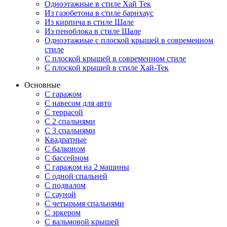
Одноэтажные в стиле Хай Тек
Из газобетона в стиле барнхаус
Из кирпича в стиле Шале
Из пеноблока в стиле Шале
Одноэтажные с плоской крышей в современном
стиле
С плоской крышей в современном стиле
С плоской крышей в стиле Хай-Тек
Основные
С гаражом
С навесом для авто
С террасой
С 2 спальнями
С 3 спальнями
Квадратные
С балконом
С бассейном
С гаражом на 2 машины
С одной спальней
С подвалом
С сауной
С четырьмя спальнями
С эркером
С вальмовой крышей