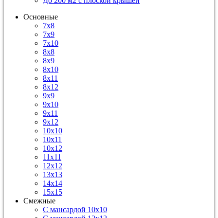
До 200 м2 с плоской крышей
Основные
7х8
7х9
7х10
8х8
8х9
8х10
8х11
8х12
9х9
9х10
9х11
9х12
10х10
10х11
10х12
11х11
12х12
13х13
14х14
15х15
Смежные
С мансардой 10х10