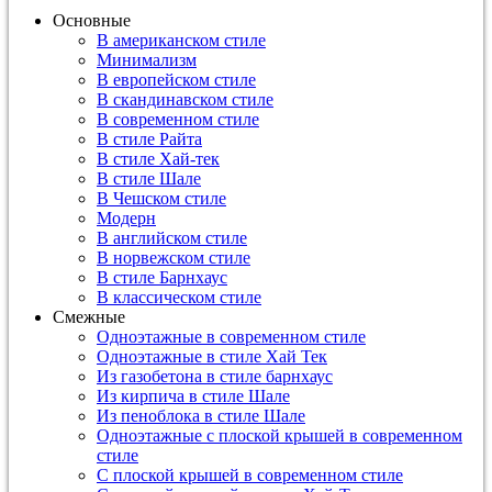
Основные
В американском стиле
Минимализм
В европейском стиле
В скандинавском стиле
В современном стиле
В стиле Райта
В стиле Хай-тек
В стиле Шале
В Чешском стиле
Модерн
В английском стиле
В норвежском стиле
В стиле Барнхаус
В классическом стиле
Смежные
Одноэтажные в современном стиле
Одноэтажные в стиле Хай Тек
Из газобетона в стиле барнхаус
Из кирпича в стиле Шале
Из пеноблока в стиле Шале
Одноэтажные с плоской крышей в современном
стиле
С плоской крышей в современном стиле