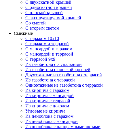
С двухскатной крышей
С односкатной крышей
С плоской крышей
С эксплуатируемой крышей
Со сметой
С вторым светом
Смежные
С гаражом 10х10
С гаражом и террасой
С мансардой и гаражом
С мансардой и террасой
С террасой 9х9
Из газобетона с 3 спальнями
Из газобетона с плоской крышей
Двухэтажные из газобетона с террасой
Из газобетона с террасой
Одноэтажные из газобетона с террасой
Из кирпича с гаражом
Из кирпича с мансардой
Из кирпича с террасой
Из кирпича с цоколем
Угловые из кирпича
Из пеноблока с гаражом
Из пеноблока с мансардой
Из пеноблока с панорамными окнами