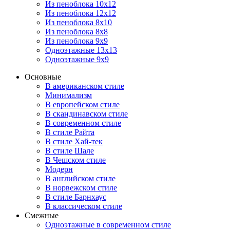
Из пеноблока 10х12
Из пеноблока 12х12
Из пеноблока 8х10
Из пеноблока 8х8
Из пеноблока 9х9
Одноэтажные 13х13
Одноэтажные 9х9
Основные
В американском стиле
Минимализм
В европейском стиле
В скандинавском стиле
В современном стиле
В стиле Райта
В стиле Хай-тек
В стиле Шале
В Чешском стиле
Модерн
В английском стиле
В норвежском стиле
В стиле Барнхаус
В классическом стиле
Смежные
Одноэтажные в современном стиле