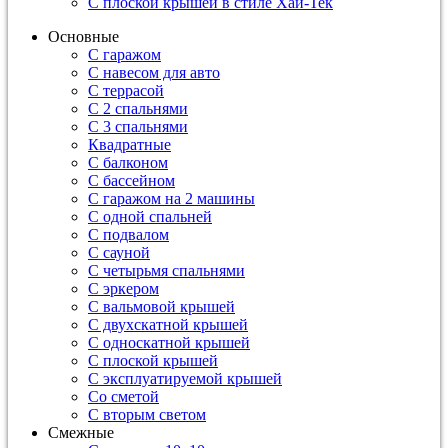
С плоской крышей в стиле Хай-Тек
Основные
С гаражом
С навесом для авто
С террасой
С 2 спальнями
С 3 спальнями
Квадратные
С балконом
С бассейном
С гаражом на 2 машины
С одной спальней
С подвалом
С сауной
С четырьмя спальнями
С эркером
С вальмовой крышей
С двухскатной крышей
С односкатной крышей
С плоской крышей
С эксплуатируемой крышей
Со сметой
С вторым светом
Смежные