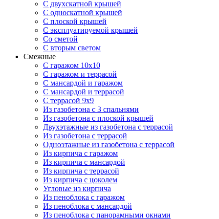
С двухскатной крышей
С односкатной крышей
С плоской крышей
С эксплуатируемой крышей
Со сметой
С вторым светом
Смежные
С гаражом 10х10
С гаражом и террасой
С мансардой и гаражом
С мансардой и террасой
С террасой 9х9
Из газобетона с 3 спальнями
Из газобетона с плоской крышей
Двухэтажные из газобетона с террасой
Из газобетона с террасой
Одноэтажные из газобетона с террасой
Из кирпича с гаражом
Из кирпича с мансардой
Из кирпича с террасой
Из кирпича с цоколем
Угловые из кирпича
Из пеноблока с гаражом
Из пеноблока с мансардой
Из пеноблока с панорамными окнами