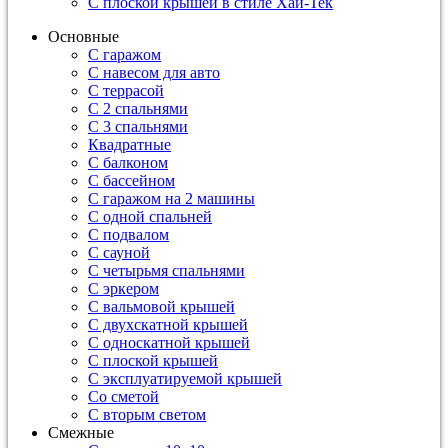
С плоской крышей в стиле Хай-Тек
Основные
С гаражом
С навесом для авто
С террасой
С 2 спальнями
С 3 спальнями
Квадратные
С балконом
С бассейном
С гаражом на 2 машины
С одной спальней
С подвалом
С сауной
С четырьмя спальнями
С эркером
С вальмовой крышей
С двухскатной крышей
С односкатной крышей
С плоской крышей
С эксплуатируемой крышей
Со сметой
С вторым светом
Смежные