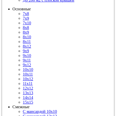
До 200 м2 с плоской крышей
Основные
7х8
7х9
7х10
8х8
8х9
8х10
8х11
8х12
9х9
9х10
9х11
9х12
10х10
10х11
10х12
11х11
12х12
13х13
14х14
15х15
Смежные
С мансардой 10х10