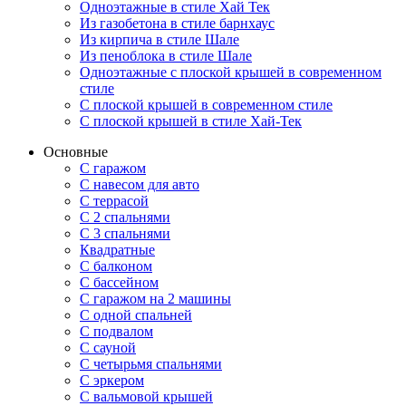
Одноэтажные в стиле Хай Тек
Из газобетона в стиле барнхаус
Из кирпича в стиле Шале
Из пеноблока в стиле Шале
Одноэтажные с плоской крышей в современном
стиле
С плоской крышей в современном стиле
С плоской крышей в стиле Хай-Тек
Основные
С гаражом
С навесом для авто
С террасой
С 2 спальнями
С 3 спальнями
Квадратные
С балконом
С бассейном
С гаражом на 2 машины
С одной спальней
С подвалом
С сауной
С четырьмя спальнями
С эркером
С вальмовой крышей