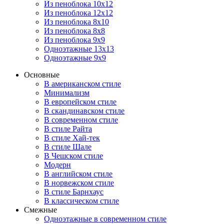
Из пеноблока 10х12
Из пеноблока 12х12
Из пеноблока 8х10
Из пеноблока 8х8
Из пеноблока 9х9
Одноэтажные 13х13
Одноэтажные 9х9
Основные
В американском стиле
Минимализм
В европейском стиле
В скандинавском стиле
В современном стиле
В стиле Райта
В стиле Хай-тек
В стиле Шале
В Чешском стиле
Модерн
В английском стиле
В норвежском стиле
В стиле Барнхаус
В классическом стиле
Смежные
Одноэтажные в современном стиле