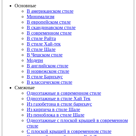
Основные
В американском стиле
Минимализм
В европейском стиле
В скандинавском стиле
В современном стиле
В стиле Райта
В стиле Хай-тек
В стиле Шале
В Чешском стиле
Модерн
В английском стиле
В норвежском стиле
В стиле Барнхаус
В классическом стиле
Смежные
Одноэтажные в современном стиле
Одноэтажные в стиле Хай Тек
Из газобетона в стиле барнхаус
Из кирпича в стиле Шале
Из пеноблока в стиле Шале
Одноэтажные с плоской крышей в современном
стиле
С плоской крышей в современном стиле