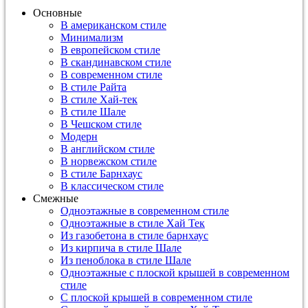
Основные
В американском стиле
Минимализм
В европейском стиле
В скандинавском стиле
В современном стиле
В стиле Райта
В стиле Хай-тек
В стиле Шале
В Чешском стиле
Модерн
В английском стиле
В норвежском стиле
В стиле Барнхаус
В классическом стиле
Смежные
Одноэтажные в современном стиле
Одноэтажные в стиле Хай Тек
Из газобетона в стиле барнхаус
Из кирпича в стиле Шале
Из пеноблока в стиле Шале
Одноэтажные с плоской крышей в современном
стиле
С плоской крышей в современном стиле