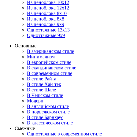
Из пеноблока 10х12
Из пеноблока 12х12
Из пеноблока 8х10
Из пеноблока 8х8
Из пеноблока 9х9
Одноэтажные 13х13
Одноэтажные 9х9
Основные
В американском стиле
Минимализм
В европейском стиле
В скандинавском стиле
В современном стиле
В стиле Райта
В стиле Хай-тек
В стиле Шале
В Чешском стиле
Модерн
В английском стиле
В норвежском стиле
В стиле Барнхаус
В классическом стиле
Смежные
Одноэтажные в современном стиле