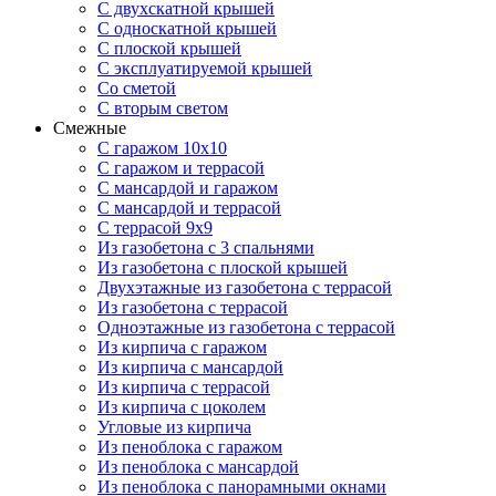
С двухскатной крышей
С односкатной крышей
С плоской крышей
С эксплуатируемой крышей
Со сметой
С вторым светом
Смежные
С гаражом 10х10
С гаражом и террасой
С мансардой и гаражом
С мансардой и террасой
С террасой 9х9
Из газобетона с 3 спальнями
Из газобетона с плоской крышей
Двухэтажные из газобетона с террасой
Из газобетона с террасой
Одноэтажные из газобетона с террасой
Из кирпича с гаражом
Из кирпича с мансардой
Из кирпича с террасой
Из кирпича с цоколем
Угловые из кирпича
Из пеноблока с гаражом
Из пеноблока с мансардой
Из пеноблока с панорамными окнами