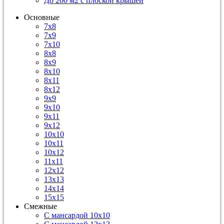
До 200 м2 с плоской крышей
Основные
7х8
7х9
7х10
8х8
8х9
8х10
8х11
8х12
9х9
9х10
9х11
9х12
10х10
10х11
10х12
11х11
12х12
13х13
14х14
15х15
Смежные
С мансардой 10х10