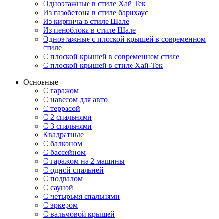
Одноэтажные в стиле Хай Тек
Из газобетона в стиле барнхаус
Из кирпича в стиле Шале
Из пеноблока в стиле Шале
Одноэтажные с плоской крышей в современном
стиле
С плоской крышей в современном стиле
С плоской крышей в стиле Хай-Тек
Основные
С гаражом
С навесом для авто
С террасой
С 2 спальнями
С 3 спальнями
Квадратные
С балконом
С бассейном
С гаражом на 2 машины
С одной спальней
С подвалом
С сауной
С четырьмя спальнями
С эркером
С вальмовой крышей