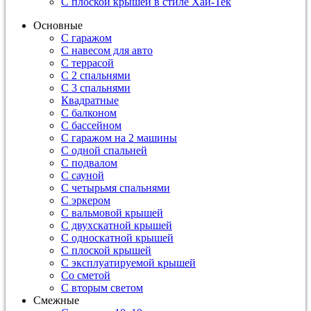
С плоской крышей в стиле Хай-Тек
Основные
С гаражом
С навесом для авто
С террасой
С 2 спальнями
С 3 спальнями
Квадратные
С балконом
С бассейном
С гаражом на 2 машины
С одной спальней
С подвалом
С сауной
С четырьмя спальнями
С эркером
С вальмовой крышей
С двухскатной крышей
С односкатной крышей
С плоской крышей
С эксплуатируемой крышей
Со сметой
С вторым светом
Смежные