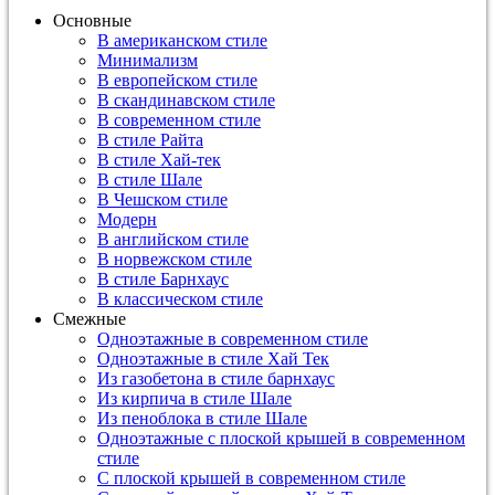
Основные
В американском стиле
Минимализм
В европейском стиле
В скандинавском стиле
В современном стиле
В стиле Райта
В стиле Хай-тек
В стиле Шале
В Чешском стиле
Модерн
В английском стиле
В норвежском стиле
В стиле Барнхаус
В классическом стиле
Смежные
Одноэтажные в современном стиле
Одноэтажные в стиле Хай Тек
Из газобетона в стиле барнхаус
Из кирпича в стиле Шале
Из пеноблока в стиле Шале
Одноэтажные с плоской крышей в современном
стиле
С плоской крышей в современном стиле