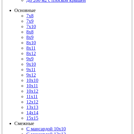
До 200 м2 с плоской крышей
Основные
7х8
7х9
7х10
8х8
8х9
8х10
8х11
8х12
9х9
9х10
9х11
9х12
10х10
10х11
10х12
11х11
12х12
13х13
14х14
15х15
Смежные
С мансардой 10х10