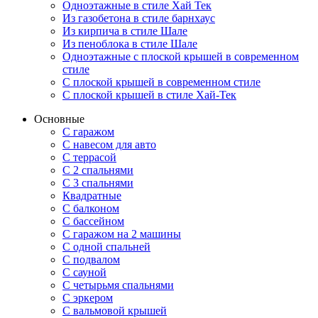
Одноэтажные в стиле Хай Тек
Из газобетона в стиле барнхаус
Из кирпича в стиле Шале
Из пеноблока в стиле Шале
Одноэтажные с плоской крышей в современном
стиле
С плоской крышей в современном стиле
С плоской крышей в стиле Хай-Тек
Основные
С гаражом
С навесом для авто
С террасой
С 2 спальнями
С 3 спальнями
Квадратные
С балконом
С бассейном
С гаражом на 2 машины
С одной спальней
С подвалом
С сауной
С четырьмя спальнями
С эркером
С вальмовой крышей