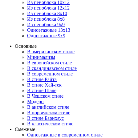
Из пеноблока 10х12
Из пеноблока 12х12
Из пеноблока 8х10
Из пеноблока 8х8
Из пеноблока 9х9
Одноэтажные 13х13
Одноэтажные 9х9
Основные
В американском стиле
Минимализм
В европейском стиле
В скандинавском стиле
В современном стиле
В стиле Райта
В стиле Хай-тек
В стиле Шале
В Чешском стиле
Модерн
В английском стиле
В норвежском стиле
В стиле Барнхаус
В классическом стиле
Смежные
Одноэтажные в современном стиле