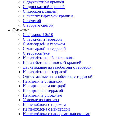
С двухскатной крышей
С односкатной крышей
С плоской крышей
С эксплуатируемой крышей
Со сметой
С вторым светом
Смежные
С гаражом 10х10
С гаражом и террасой
С мансардой и гаражом
С мансардой и террасой
С террасой 9х9
Из газобетона с 3 спальнями
Из газобетона с плоской крышей
Двухэтажные из газобетона с террасой
Из газобетона с террасой
Одноэтажные из газобетона с террасой
Из кирпича с гаражом
Из кирпича с мансардой
Из кирпича с террасой
Из кирпича с цоколем
Угловые из кирпича
Из пеноблока с гаражом
Из пеноблока с мансардой
Из пеноблока с панорамными окнами