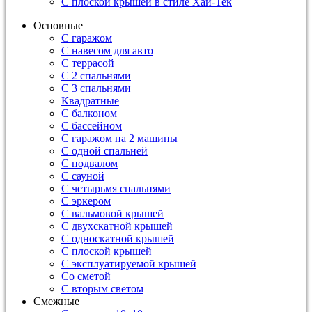
С плоской крышей в стиле Хай-Тек
Основные
С гаражом
С навесом для авто
С террасой
С 2 спальнями
С 3 спальнями
Квадратные
С балконом
С бассейном
С гаражом на 2 машины
С одной спальней
С подвалом
С сауной
С четырьмя спальнями
С эркером
С вальмовой крышей
С двухскатной крышей
С односкатной крышей
С плоской крышей
С эксплуатируемой крышей
Со сметой
С вторым светом
Смежные