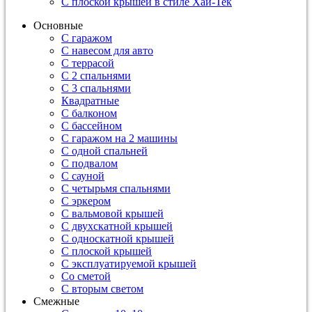
С плоской крышей в стиле Хай-Тек
Основные
С гаражом
С навесом для авто
С террасой
С 2 спальнями
С 3 спальнями
Квадратные
С балконом
С бассейном
С гаражом на 2 машины
С одной спальней
С подвалом
С сауной
С четырьмя спальнями
С эркером
С вальмовой крышей
С двухскатной крышей
С односкатной крышей
С плоской крышей
С эксплуатируемой крышей
Со сметой
С вторым светом
Смежные