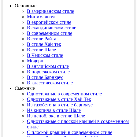
Основные
В американском стиле
Минимализм
В европейском стиле
В скандинавском стиле
В современном стиле
В стиле Райта
В стиле Хай-тек
В стиле Шале
В Чешском стиле
Модерн
В английском стиле
В норвежском стиле
В стиле Барнхаус
В классическом стиле
Смежные
Одноэтажные в современном стиле
Одноэтажные в стиле Хай Тек
Из газобетона в стиле барнхаус
Из кирпича в стиле Шале
Из пеноблока в стиле Шале
Одноэтажные с плоской крышей в современном
стиле
С плоской крышей в современном стиле