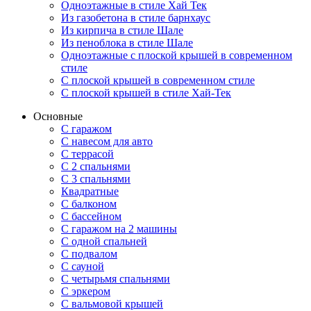
Одноэтажные в стиле Хай Тек
Из газобетона в стиле барнхаус
Из кирпича в стиле Шале
Из пеноблока в стиле Шале
Одноэтажные с плоской крышей в современном
стиле
С плоской крышей в современном стиле
С плоской крышей в стиле Хай-Тек
Основные
С гаражом
С навесом для авто
С террасой
С 2 спальнями
С 3 спальнями
Квадратные
С балконом
С бассейном
С гаражом на 2 машины
С одной спальней
С подвалом
С сауной
С четырьмя спальнями
С эркером
С вальмовой крышей