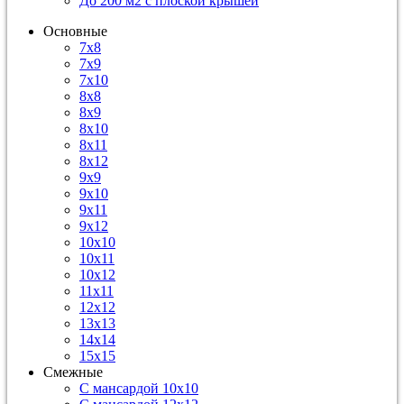
До 200 м2 с плоской крышей
Основные
7х8
7х9
7х10
8х8
8х9
8х10
8х11
8х12
9х9
9х10
9х11
9х12
10х10
10х11
10х12
11х11
12х12
13х13
14х14
15х15
Смежные
С мансардой 10х10