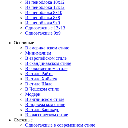
Из пеноблока 10х12
Из пеноблока 12х12
Из пеноблока 8х10
Из пеноблока 8х8
Из пеноблока 9х9
Одноэтажные 13х13
Одноэтажные 9х9
Основные
В американском стиле
Минимализм
В европейском стиле
В скандинавском стиле
В современном стиле
В стиле Райта
В стиле Хай-тек
В стиле Шале
В Чешском стиле
Модерн
В английском стиле
В норвежском стиле
В стиле Барнхаус
В классическом стиле
Смежные
Одноэтажные в современном стиле