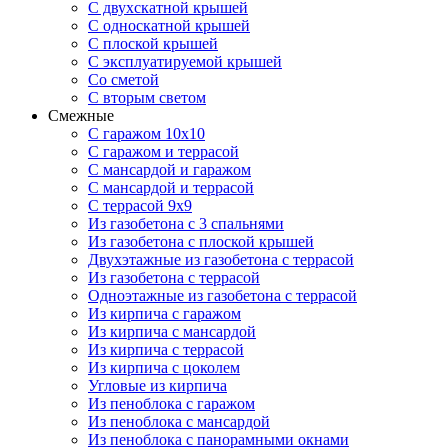
С двухскатной крышей
С односкатной крышей
С плоской крышей
С эксплуатируемой крышей
Со сметой
С вторым светом
Смежные
С гаражом 10х10
С гаражом и террасой
С мансардой и гаражом
С мансардой и террасой
С террасой 9х9
Из газобетона с 3 спальнями
Из газобетона с плоской крышей
Двухэтажные из газобетона с террасой
Из газобетона с террасой
Одноэтажные из газобетона с террасой
Из кирпича с гаражом
Из кирпича с мансардой
Из кирпича с террасой
Из кирпича с цоколем
Угловые из кирпича
Из пеноблока с гаражом
Из пеноблока с мансардой
Из пеноблока с панорамными окнами