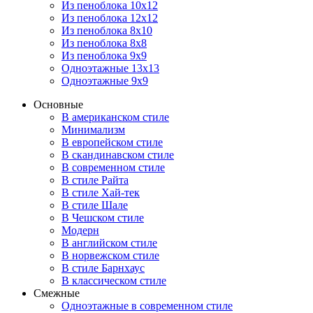
Из пеноблока 10х12
Из пеноблока 12х12
Из пеноблока 8х10
Из пеноблока 8х8
Из пеноблока 9х9
Одноэтажные 13х13
Одноэтажные 9х9
Основные
В американском стиле
Минимализм
В европейском стиле
В скандинавском стиле
В современном стиле
В стиле Райта
В стиле Хай-тек
В стиле Шале
В Чешском стиле
Модерн
В английском стиле
В норвежском стиле
В стиле Барнхаус
В классическом стиле
Смежные
Одноэтажные в современном стиле