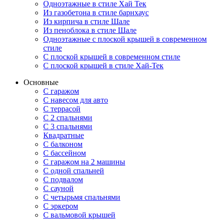
Одноэтажные в стиле Хай Тек
Из газобетона в стиле барнхаус
Из кирпича в стиле Шале
Из пеноблока в стиле Шале
Одноэтажные с плоской крышей в современном
стиле
С плоской крышей в современном стиле
С плоской крышей в стиле Хай-Тек
Основные
С гаражом
С навесом для авто
С террасой
С 2 спальнями
С 3 спальнями
Квадратные
С балконом
С бассейном
С гаражом на 2 машины
С одной спальней
С подвалом
С сауной
С четырьмя спальнями
С эркером
С вальмовой крышей