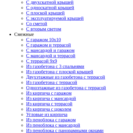
С двухскатной крышей
С односкатной крышей
С плоской крышей
С эксплуатируемой крышей
Со сметой
С вторым светом
Смежные
С гаражом 10х10
С гаражом и террасой
С мансардой и гаражом
С мансардой и террасой
С террасой 9х9
Из газобетона с 3 спальнями
Из газобетона с плоской крышей
Двухэтажные из газобетона с террасой
Из газобетона с террасой
Одноэтажные из газобетона с террасой
Из кирпича с гаражом
Из кирпича с мансардой
Из кирпича с террасой
Из кирпича с цоколем
Угловые из кирпича
Из пеноблока с гаражом
Из пеноблока с мансардой
Из пеноблока с панорамными окнами