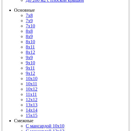
До 200 м2 с плоской крышей
Основные
7х8
7х9
7х10
8х8
8х9
8х10
8х11
8х12
9х9
9х10
9х11
9х12
10х10
10х11
10х12
11х11
12х12
13х13
14х14
15х15
Смежные
С мансардой 10х10