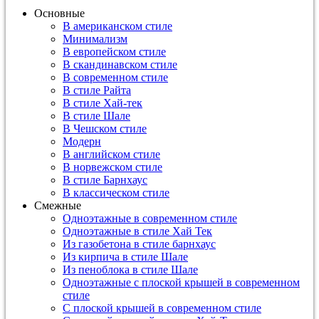
Основные
В американском стиле
Минимализм
В европейском стиле
В скандинавском стиле
В современном стиле
В стиле Райта
В стиле Хай-тек
В стиле Шале
В Чешском стиле
Модерн
В английском стиле
В норвежском стиле
В стиле Барнхаус
В классическом стиле
Смежные
Одноэтажные в современном стиле
Одноэтажные в стиле Хай Тек
Из газобетона в стиле барнхаус
Из кирпича в стиле Шале
Из пеноблока в стиле Шале
Одноэтажные с плоской крышей в современном
стиле
С плоской крышей в современном стиле