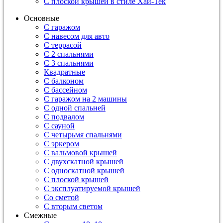
С плоской крышей в стиле Хай-Тек
Основные
С гаражом
С навесом для авто
С террасой
С 2 спальнями
С 3 спальнями
Квадратные
С балконом
С бассейном
С гаражом на 2 машины
С одной спальней
С подвалом
С сауной
С четырьмя спальнями
С эркером
С вальмовой крышей
С двухскатной крышей
С односкатной крышей
С плоской крышей
С эксплуатируемой крышей
Со сметой
С вторым светом
Смежные