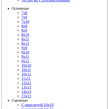
До 200 м2 с плоской крышей
Основные
7х8
7х9
7х10
8х8
8х9
8х10
8х11
8х12
9х9
9х10
9х11
9х12
10х10
10х11
10х12
11х11
12х12
13х13
14х14
15х15
Смежные
С мансардой 10х10