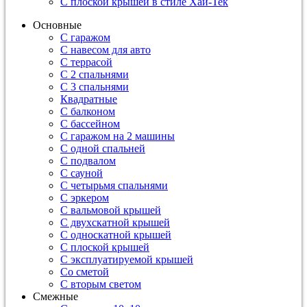
С плоской крышей в стиле Хай-Тек
Основные
С гаражом
С навесом для авто
С террасой
С 2 спальнями
С 3 спальнями
Квадратные
С балконом
С бассейном
С гаражом на 2 машины
С одной спальней
С подвалом
С сауной
С четырьмя спальнями
С эркером
С вальмовой крышей
С двухскатной крышей
С односкатной крышей
С плоской крышей
С эксплуатируемой крышей
Со сметой
С вторым светом
Смежные