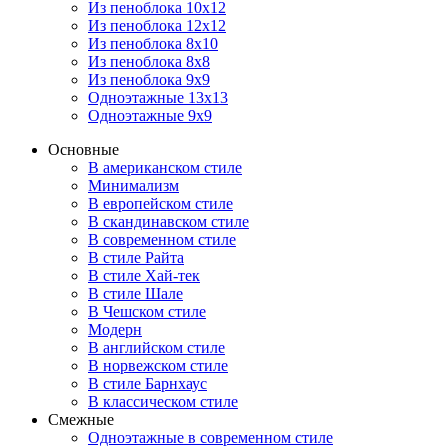
Из пеноблока 10х12
Из пеноблока 12х12
Из пеноблока 8х10
Из пеноблока 8х8
Из пеноблока 9х9
Одноэтажные 13х13
Одноэтажные 9х9
Основные
В американском стиле
Минимализм
В европейском стиле
В скандинавском стиле
В современном стиле
В стиле Райта
В стиле Хай-тек
В стиле Шале
В Чешском стиле
Модерн
В английском стиле
В норвежском стиле
В стиле Барнхаус
В классическом стиле
Смежные
Одноэтажные в современном стиле