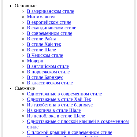
Основные
В американском стиле
Минимализм
В европейском стиле
В скандинавском стиле
В современном стиле
В стиле Райта
В стиле Хай-тек
В стиле Шале
В Чешском стиле
Модерн
В английском стиле
В норвежском стиле
В стиле Барнхаус
В классическом стиле
Смежные
Одноэтажные в современном стиле
Одноэтажные в стиле Хай Тек
Из газобетона в стиле барнхаус
Из кирпича в стиле Шале
Из пеноблока в стиле Шале
Одноэтажные с плоской крышей в современном
стиле
С плоской крышей в современном стиле