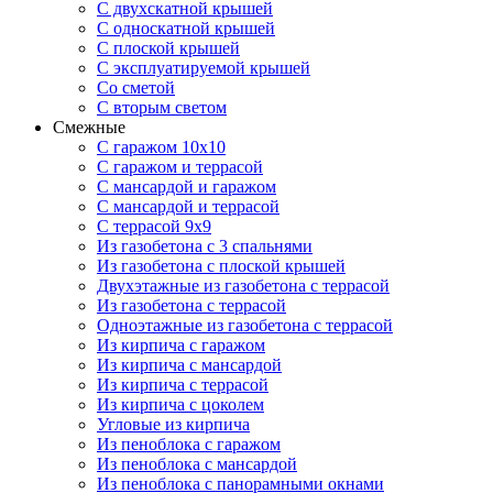
С двухскатной крышей
С односкатной крышей
С плоской крышей
С эксплуатируемой крышей
Со сметой
С вторым светом
Смежные
С гаражом 10х10
С гаражом и террасой
С мансардой и гаражом
С мансардой и террасой
С террасой 9х9
Из газобетона с 3 спальнями
Из газобетона с плоской крышей
Двухэтажные из газобетона с террасой
Из газобетона с террасой
Одноэтажные из газобетона с террасой
Из кирпича с гаражом
Из кирпича с мансардой
Из кирпича с террасой
Из кирпича с цоколем
Угловые из кирпича
Из пеноблока с гаражом
Из пеноблока с мансардой
Из пеноблока с панорамными окнами