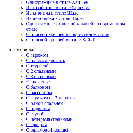
Одноэтажные в стиле Хай Тек
Из газобетона в стиле барнхаус
Из кирпича в стиле Шале
Из пеноблока в стиле Шале
Одноэтажные с плоской крышей в современном
стиле
С плоской крышей в современном стиле
С плоской крышей в стиле Хай-Тек
Основные
С гаражом
С навесом для авто
С террасой
С 2 спальнями
С 3 спальнями
Квадратные
С балконом
С бассейном
С гаражом на 2 машины
С одной спальней
С подвалом
С сауной
С четырьмя спальнями
С эркером
С вальмовой крышей