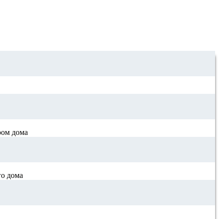
ром дома
го дома