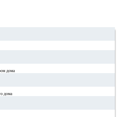
ром дома
го дома