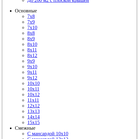
До 200 м2 с плоской крышей
Основные
7х8
7х9
7х10
8х8
8х9
8х10
8х11
8х12
9х9
9х10
9х11
9х12
10х10
10х11
10х12
11х11
12х12
13х13
14х14
15х15
Смежные
С мансардой 10х10