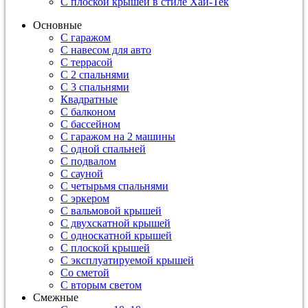
С плоской крышей в стиле Хай-Тек
Основные
С гаражом
С навесом для авто
С террасой
С 2 спальнями
С 3 спальнями
Квадратные
С балконом
С бассейном
С гаражом на 2 машины
С одной спальней
С подвалом
С сауной
С четырьмя спальнями
С эркером
С вальмовой крышей
С двухскатной крышей
С односкатной крышей
С плоской крышей
С эксплуатируемой крышей
Со сметой
С вторым светом
Смежные