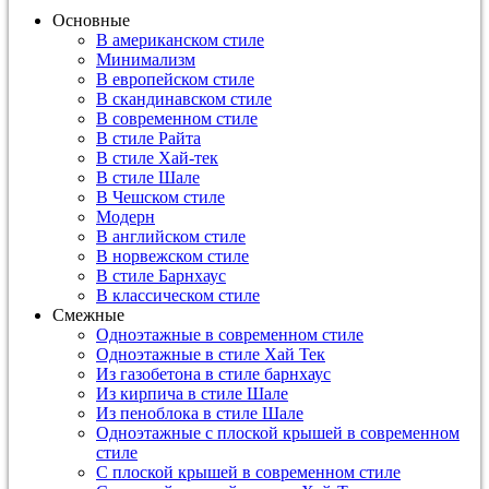
Основные
В американском стиле
Минимализм
В европейском стиле
В скандинавском стиле
В современном стиле
В стиле Райта
В стиле Хай-тек
В стиле Шале
В Чешском стиле
Модерн
В английском стиле
В норвежском стиле
В стиле Барнхаус
В классическом стиле
Смежные
Одноэтажные в современном стиле
Одноэтажные в стиле Хай Тек
Из газобетона в стиле барнхаус
Из кирпича в стиле Шале
Из пеноблока в стиле Шале
Одноэтажные с плоской крышей в современном
стиле
С плоской крышей в современном стиле