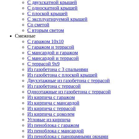
С двухскатной крышей
С односкатной крышей
С плоской крышей
С эксплуатируемой крышей
Со сметой
С вторым светом
Смежные
С гаражом 10х10
С гаражом и террасой
С мансардой и гаражом
С мансардой и террасой
С террасой 9х9
Из газобетона с 3 спальнями
Из газобетона с плоской крышей
Двухэтажные из газобетона с террасой
Из газобетона с террасой
Одноэтажные из газобетона с террасой
Из кирпича с гаражом
Из кирпича с мансардой
Из кирпича с террасой
Из кирпича с цоколем
Угловые из кирпича
Из пеноблока с гаражом
Из пеноблока с мансардой
Из пеноблока с панорамными окнами