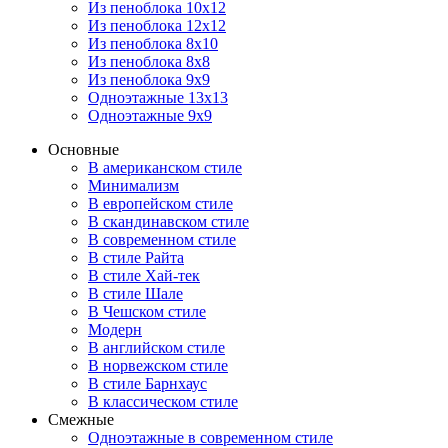
Из пеноблока 10х12
Из пеноблока 12х12
Из пеноблока 8х10
Из пеноблока 8х8
Из пеноблока 9х9
Одноэтажные 13х13
Одноэтажные 9х9
Основные
В американском стиле
Минимализм
В европейском стиле
В скандинавском стиле
В современном стиле
В стиле Райта
В стиле Хай-тек
В стиле Шале
В Чешском стиле
Модерн
В английском стиле
В норвежском стиле
В стиле Барнхаус
В классическом стиле
Смежные
Одноэтажные в современном стиле