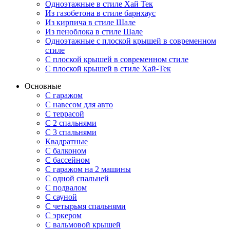
Одноэтажные в стиле Хай Тек
Из газобетона в стиле барнхаус
Из кирпича в стиле Шале
Из пеноблока в стиле Шале
Одноэтажные с плоской крышей в современном
стиле
С плоской крышей в современном стиле
С плоской крышей в стиле Хай-Тек
Основные
С гаражом
С навесом для авто
С террасой
С 2 спальнями
С 3 спальнями
Квадратные
С балконом
С бассейном
С гаражом на 2 машины
С одной спальней
С подвалом
С сауной
С четырьмя спальнями
С эркером
С вальмовой крышей